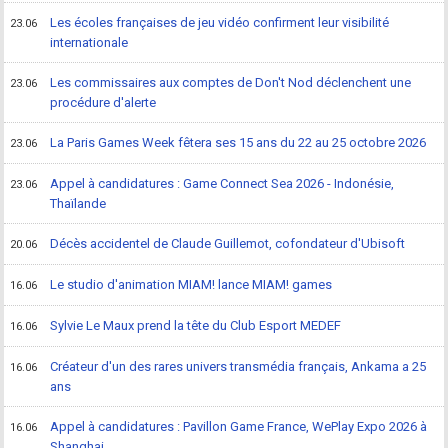
Les écoles françaises de jeu vidéo confirment leur visibilité
23.06
internationale
Les commissaires aux comptes de Don't Nod déclenchent une
23.06
procédure d'alerte
La Paris Games Week fêtera ses 15 ans du 22 au 25 octobre 2026
23.06
Appel à candidatures : Game Connect Sea 2026 - Indonésie,
23.06
Thaïlande
Décès accidentel de Claude Guillemot, cofondateur d'Ubisoft
20.06
Le studio d'animation MIAM! lance MIAM! games
16.06
Sylvie Le Maux prend la tête du Club Esport MEDEF
16.06
Créateur d'un des rares univers transmédia français, Ankama a 25
16.06
ans
Appel à candidatures : Pavillon Game France, WePlay Expo 2026 à
16.06
Shanghai