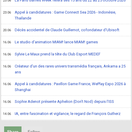
La Paris Games Week fêtera ses 15 ans du 22 au 25 octobre 2026
23.06
Appel à candidatures : Game Connect Sea 2026 - Indonésie,
23.06
Thaïlande
Décès accidentel de Claude Guillemot, cofondateur d'Ubisoft
20.06
Le studio d'animation MIAM! lance MIAM! games
16.06
Sylvie Le Maux prend la tête du Club Esport MEDEF
16.06
Créateur d'un des rares univers transmédia français, Ankama a 25
16.06
ans
Appel à candidatures : Pavillon Game France, WePlay Expo 2026 à
16.06
Shanghai
Sophie Adenot présente Aphelion (Don't Nod) depuis l'ISS
16.06
IA, entre fascination et vigilance, le regard de François Gutherz
14.06
Share
Follow