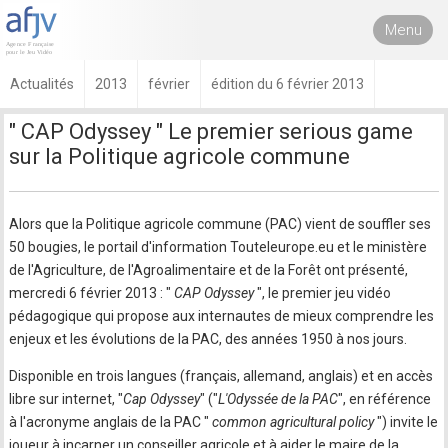
Menu
Actualités
2013
février
édition du 6 février 2013
" CAP Odyssey " Le premier serious game
sur la Politique agricole commune
Alors que la Politique agricole commune (PAC) vient de souffler ses
50 bougies, le portail d'information Touteleurope.eu et le ministère
de l'Agriculture, de l'Agroalimentaire et de la Forêt ont présenté,
mercredi 6 février 2013 : "
CAP Odyssey
", le premier jeu vidéo
pédagogique qui propose aux internautes de mieux comprendre les
enjeux et les évolutions de la PAC, des années 1950 à nos jours.
Disponible en trois langues (français, allemand, anglais) et en accès
libre sur internet, "
Cap Odyssey
" ("
L'Odyssée de la PAC
", en référence
à l'acronyme anglais de la PAC "
common agricultural policy
") invite le
joueur à incarner un conseiller agricole et à aider le maire de la