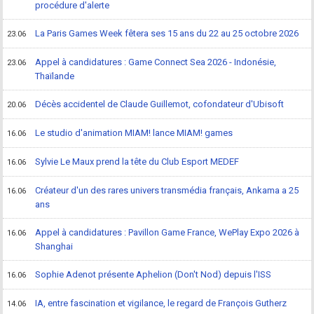
procédure d'alerte
La Paris Games Week fêtera ses 15 ans du 22 au 25 octobre 2026
23.06
Appel à candidatures : Game Connect Sea 2026 - Indonésie,
23.06
Thaïlande
Décès accidentel de Claude Guillemot, cofondateur d'Ubisoft
20.06
Le studio d'animation MIAM! lance MIAM! games
16.06
Sylvie Le Maux prend la tête du Club Esport MEDEF
16.06
Créateur d'un des rares univers transmédia français, Ankama a 25
16.06
ans
Appel à candidatures : Pavillon Game France, WePlay Expo 2026 à
16.06
Shanghai
Sophie Adenot présente Aphelion (Don't Nod) depuis l'ISS
16.06
IA, entre fascination et vigilance, le regard de François Gutherz
14.06