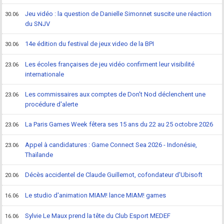
Jeu vidéo : la question de Danielle Simonnet suscite une réaction
30.06
du SNJV
14e édition du festival de jeux video de la BPI
30.06
Les écoles françaises de jeu vidéo confirment leur visibilité
23.06
internationale
Les commissaires aux comptes de Don't Nod déclenchent une
23.06
procédure d'alerte
La Paris Games Week fêtera ses 15 ans du 22 au 25 octobre 2026
23.06
Appel à candidatures : Game Connect Sea 2026 - Indonésie,
23.06
Thaïlande
Décès accidentel de Claude Guillemot, cofondateur d'Ubisoft
20.06
Le studio d'animation MIAM! lance MIAM! games
16.06
Sylvie Le Maux prend la tête du Club Esport MEDEF
16.06