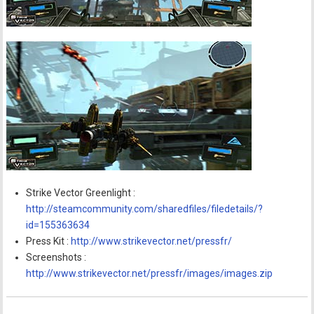
Strike Vector Greenlight :
http://steamcommunity.com/sharedfiles/filedetails/?
id=155363634
Press Kit :
http://www.strikevector.net/pressfr/
Screenshots :
http://www.strikevector.net/pressfr/images/images.zip