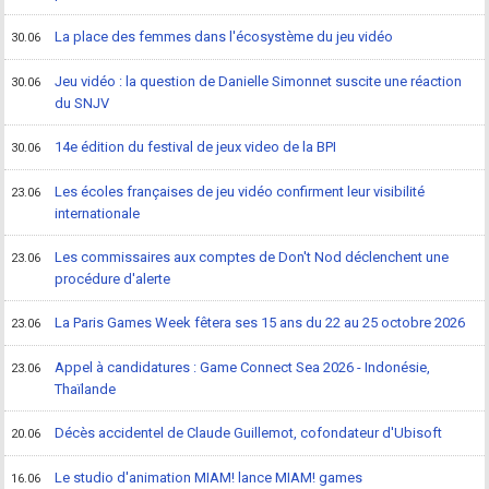
La place des femmes dans l'écosystème du jeu vidéo
30.06
Jeu vidéo : la question de Danielle Simonnet suscite une réaction
30.06
du SNJV
14e édition du festival de jeux video de la BPI
30.06
Les écoles françaises de jeu vidéo confirment leur visibilité
23.06
internationale
Les commissaires aux comptes de Don't Nod déclenchent une
23.06
procédure d'alerte
La Paris Games Week fêtera ses 15 ans du 22 au 25 octobre 2026
23.06
Appel à candidatures : Game Connect Sea 2026 - Indonésie,
23.06
Thaïlande
Décès accidentel de Claude Guillemot, cofondateur d'Ubisoft
20.06
Le studio d'animation MIAM! lance MIAM! games
16.06