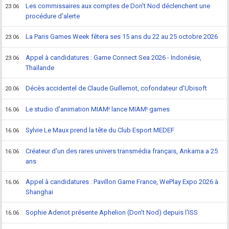
Les commissaires aux comptes de Don't Nod déclenchent une
23.06
procédure d'alerte
La Paris Games Week fêtera ses 15 ans du 22 au 25 octobre 2026
23.06
Appel à candidatures : Game Connect Sea 2026 - Indonésie,
23.06
Thaïlande
Décès accidentel de Claude Guillemot, cofondateur d'Ubisoft
20.06
Le studio d'animation MIAM! lance MIAM! games
16.06
Sylvie Le Maux prend la tête du Club Esport MEDEF
16.06
Créateur d'un des rares univers transmédia français, Ankama a 25
16.06
ans
Appel à candidatures : Pavillon Game France, WePlay Expo 2026 à
16.06
Shanghai
Sophie Adenot présente Aphelion (Don't Nod) depuis l'ISS
16.06