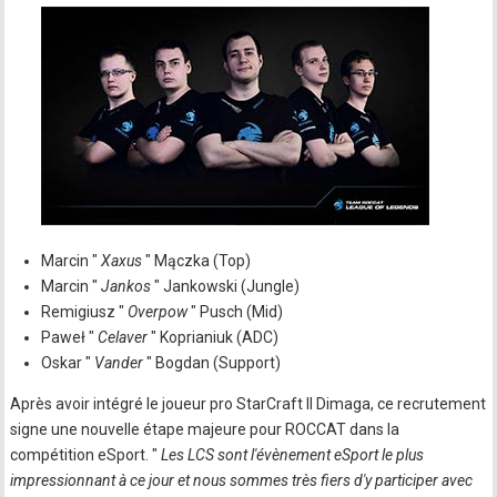
Marcin "
Xaxus
" Mączka (Top)
Marcin "
Jankos
" Jankowski (Jungle)
Remigiusz "
Overpow
" Pusch (Mid)
Paweł "
Celaver
" Koprianiuk (ADC)
Oskar "
Vander
" Bogdan (Support)
Après avoir intégré le joueur pro StarCraft II Dimaga, ce recrutement
signe une nouvelle étape majeure pour ROCCAT dans la
compétition eSport. "
Les LCS sont l'évènement eSport le plus
impressionnant à ce jour et nous sommes très fiers d'y participer avec