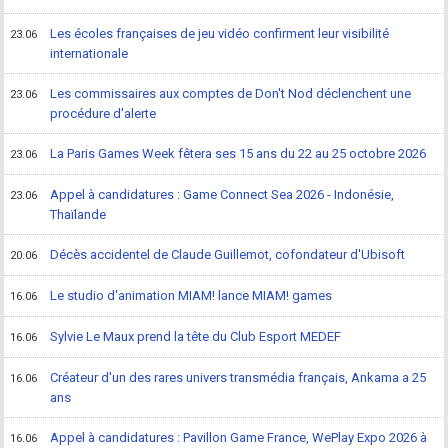
Les écoles françaises de jeu vidéo confirment leur visibilité
23.06
internationale
Les commissaires aux comptes de Don't Nod déclenchent une
23.06
procédure d'alerte
La Paris Games Week fêtera ses 15 ans du 22 au 25 octobre 2026
23.06
Appel à candidatures : Game Connect Sea 2026 - Indonésie,
23.06
Thaïlande
Décès accidentel de Claude Guillemot, cofondateur d'Ubisoft
20.06
Le studio d'animation MIAM! lance MIAM! games
16.06
Sylvie Le Maux prend la tête du Club Esport MEDEF
16.06
Créateur d'un des rares univers transmédia français, Ankama a 25
16.06
ans
Appel à candidatures : Pavillon Game France, WePlay Expo 2026 à
16.06