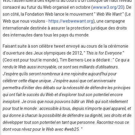
W3C rassemblera des experts au cours d'un colloque de haut niveau
consacré au futur du Web organisé en octobre (
www.w3.org/20
). De
son côté, la Fondation Web lance le mouvement "
Web We Want
" (Le
Web que nous voulons -
https://webwewant.org
), une campagne
internationale destinée à assurer la protection juridique des droits
des internautes dans tous les pays du monde.
Faisant suite à son célèbre tweet envoyé au cours de la cérémonie
d'ouverture des Jeux olympiques de 2012, "
This is for Everyone
"
(Ceci est pour tout le monde), Tim Berners-Lee a déclaré : "
Ce qui a
rendu le Web aussi incroyable, ce sont ses milliards d'utilisateurs.
J'espère qu'ils seront nombreux à me rejoindre aujourd'hui pour
célébrer cette étape unique. J'espère aussi que cet anniversaire
permettra d'initier des débats sur la nécessité de défendre les principes
qui ont fait le succès du Web et d'explorer tout son potentiel encore
inexploré. Je crois que nous pouvons bâtir un Web qui soit réellement
pour tout le monde : accessible à tous, depuis n'importe quel appareil, et
qui donne à chacun la possibilité de défendre sa dignité, ses droits et de
développer tout son potentiel en tant que personne. Racontez-nous ce
dont vous rêvez pour le Web avec #web25.
"