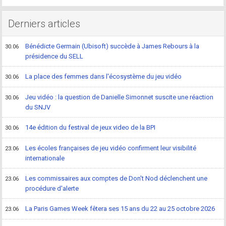
Derniers articles
Bénédicte Germain (Ubisoft) succède à James Rebours à la
30.06
présidence du SELL
La place des femmes dans l'écosystème du jeu vidéo
30.06
Jeu vidéo : la question de Danielle Simonnet suscite une réaction
30.06
du SNJV
14e édition du festival de jeux video de la BPI
30.06
Les écoles françaises de jeu vidéo confirment leur visibilité
23.06
internationale
Les commissaires aux comptes de Don't Nod déclenchent une
23.06
procédure d'alerte
La Paris Games Week fêtera ses 15 ans du 22 au 25 octobre 2026
23.06