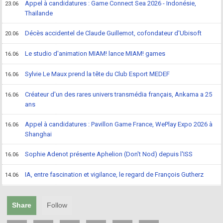
Appel à candidatures : Game Connect Sea 2026 - Indonésie,
23.06
Thaïlande
Décès accidentel de Claude Guillemot, cofondateur d'Ubisoft
20.06
Le studio d'animation MIAM! lance MIAM! games
16.06
Sylvie Le Maux prend la tête du Club Esport MEDEF
16.06
Créateur d'un des rares univers transmédia français, Ankama a 25
16.06
ans
Appel à candidatures : Pavillon Game France, WePlay Expo 2026 à
16.06
Shanghai
Sophie Adenot présente Aphelion (Don't Nod) depuis l'ISS
16.06
IA, entre fascination et vigilance, le regard de François Gutherz
14.06
Share
Follow