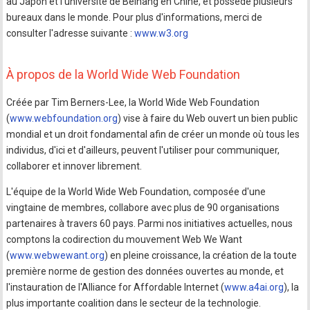
au Japon et l'université de Beihang en Chine, et possède plusieurs
bureaux dans le monde. Pour plus d'informations, merci de
consulter l'adresse suivante :
www.w3.org
À propos de la World Wide Web Foundation
Créée par Tim Berners-Lee, la World Wide Web Foundation
(
www.webfoundation.org
) vise à faire du Web ouvert un bien public
mondial et un droit fondamental afin de créer un monde où tous les
individus, d'ici et d'ailleurs, peuvent l'utiliser pour communiquer,
collaborer et innover librement.
L'équipe de la World Wide Web Foundation, composée d'une
vingtaine de membres, collabore avec plus de 90 organisations
partenaires à travers 60 pays. Parmi nos initiatives actuelles, nous
comptons la codirection du mouvement Web We Want
(
www.webwewant.org
) en pleine croissance, la création de la toute
première norme de gestion des données ouvertes au monde, et
l'instauration de l'Alliance for Affordable Internet (
www.a4ai.org
), la
plus importante coalition dans le secteur de la technologie.