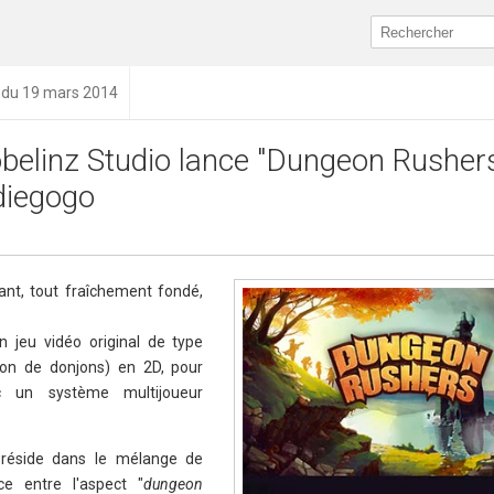
n du 19 mars 2014
belinz Studio lance "Dungeon Rushers
diegogo
nt, tout fraîchement fondé,
 jeu vidéo original de type
tion de donjons) en 2D, pour
c un système multijoueur
s réside dans le mélange de
ce entre l'aspect "
dungeon