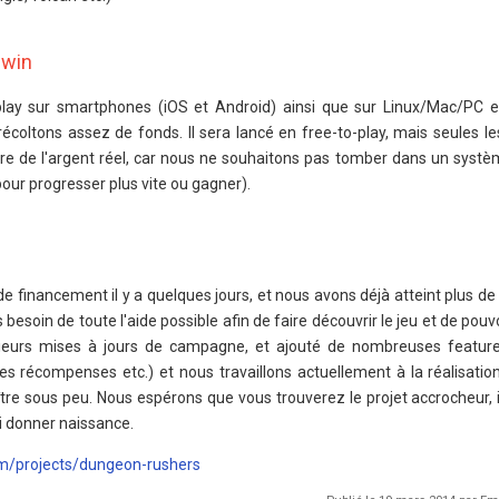
-win
-play sur smartphones (iOS et Android) ainsi que sur Linux/Mac/PC e
 récoltons assez de fonds. Il sera lancé en free-to-play, mais seules l
re de l'argent réel, car nous ne souhaitons pas tomber dans un systè
 pour progresser plus vite ou gagner).
 financement il y a quelques jours, et nous avons déjà atteint plus de
 besoin de toute l'aide possible afin de faire découvrir le jeu et de pouv
usieurs mises à jours de campagne, et ajouté de nombreuses featur
lles récompenses etc.) et nous travaillons actuellement à la réalisatio
tre sous peu. Nous espérons que vous trouverez le projet accrocheur, i
ui donner naissance.
m/projects/dungeon-rushers