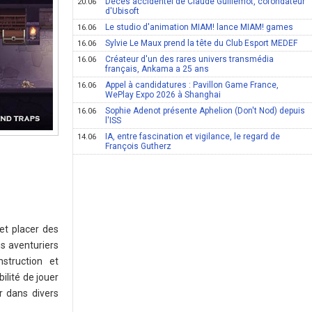
Décès accidentel de Claude Guillemot, cofondateur
20.06
d'Ubisoft
Le studio d'animation MIAM! lance MIAM! games
16.06
Sylvie Le Maux prend la tête du Club Esport MEDEF
16.06
Créateur d'un des rares univers transmédia
16.06
français, Ankama a 25 ans
Appel à candidatures : Pavillon Game France,
16.06
WePlay Expo 2026 à Shanghai
Sophie Adenot présente Aphelion (Don't Nod) depuis
16.06
l'ISS
IA, entre fascination et vigilance, le regard de
14.06
François Gutherz
 et placer des
s aventuriers
struction et
ilité de jouer
r dans divers