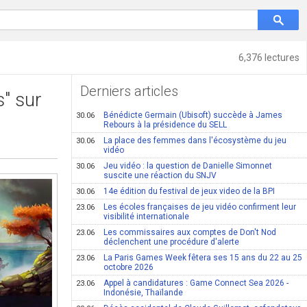
6,376 lectures
Derniers articles
" sur
Bénédicte Germain (Ubisoft) succède à James
30.06
Rebours à la présidence du SELL
La place des femmes dans l'écosystème du jeu
30.06
vidéo
Jeu vidéo : la question de Danielle Simonnet
30.06
suscite une réaction du SNJV
14e édition du festival de jeux video de la BPI
30.06
Les écoles françaises de jeu vidéo confirment leur
23.06
visibilité internationale
Les commissaires aux comptes de Don't Nod
23.06
déclenchent une procédure d'alerte
La Paris Games Week fêtera ses 15 ans du 22 au 25
23.06
octobre 2026
Appel à candidatures : Game Connect Sea 2026 -
23.06
Indonésie, Thaïlande