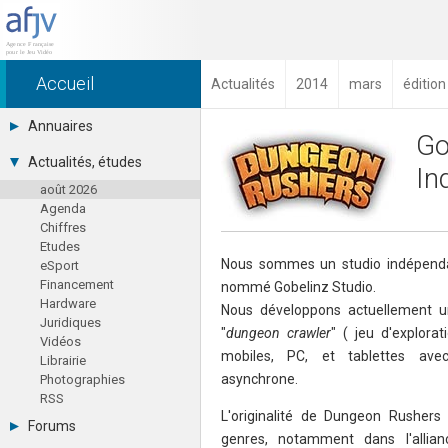
Accueil
Actualités
2014
mars
éditio
Annuaires
Go
Toutes les sociétés (691)
Actualités, études
In
Studios (418)
août 2026
Editeurs (49)
Agenda
Distributeurs (16)
Chiffres
Hard. / Accessoires (10)
Etudes
Middlewares (15)
Nous sommes un studio indépenda
eSport
Prestataires (99)
Financement
Assoc. / Syndicats (21)
nommé Gobelinz Studio.
Hardware
Formations / Ecoles (46)
Nous développons actuellement un
Juridiques
Presse spécialisée (17)
"
dungeon crawler
" ( jeu d'explora
Vidéos
mobiles, PC, et tablettes ave
Librairie
asynchrone.
Photographies
RSS
L'originalité de Dungeon Rusher
Forums
genres, notamment dans l'allian