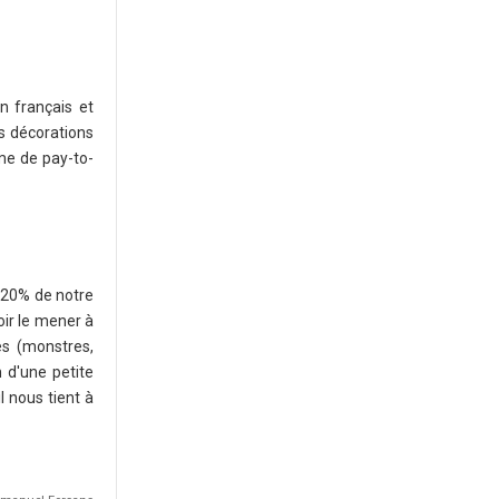
n français et
es décorations
me de pay-to-
 20% de notre
oir le mener à
es (monstres,
n d'une petite
l nous tient à