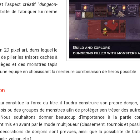
t l'aspect créatif "
dungeon-
ibilité de fabriquer lui même
 2D pixel art, dans lequel le
de piller les trésors cachés à
 pièges et des monstres tapis
er une équipe en choisissant la meilleure combinaison de héros possible.
on
i constitue la force du titre: il faudra construire son propre donjon,
nois ou des groupes de monstres afin de protéger son trésor des autre
r. Nous souhaitons donner beaucoup d'importance à la partie con
nt mis en avant par le mode multijoueur (classement, tournois et possib
écorations de donjons sont prévues, ainsi que la possibilité de bâti
gle, volcan etc.)