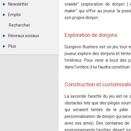
Tous les forums
Newsletter
crawler
" (exploration de donjon ) e
Créer un compte
maker
" qui offre au joueur la poss
Archives
Se connecter
Emploi
son propre donjon.
Abonnement
Messages privés
Consulter les annonces
Contacter un modérateur
Rechercher
Déposer une annonce
Observatoire de l'emploi
Exploration de donjons
Réseaux sociaux
Métiers et compétences
Twitter
Plus
Dungeon Rushers est un jeu tout en
Youtube
joueur explore des donjons et tente 
Annonceurs
LinkedIn
Statistiques
l'intérieur. Pour venir à bout des
Facebook
Plan du site
Instagram
dans l'ombre, il lui faudra constitu
Sitemap XML
Pinterest
Ping Awards
A propos
Construction et customisati
Mentions légales
La seconde facette du jeu est ce qu
obstacles tels que des pièges sour
qui seraient tentés de le pille
personnalisation de donjon qui sero
avec ses amis). Des centaines de d
environnements (grottes, désert, jun