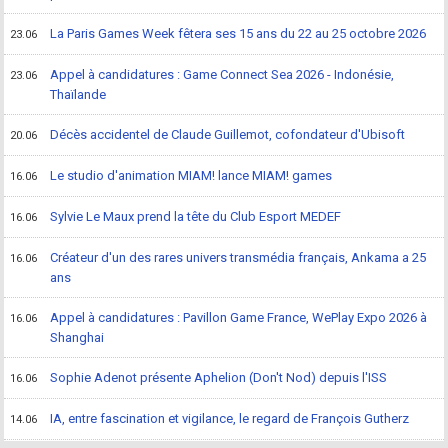
La Paris Games Week fêtera ses 15 ans du 22 au 25 octobre 2026
23.06
Appel à candidatures : Game Connect Sea 2026 - Indonésie,
23.06
Thaïlande
Décès accidentel de Claude Guillemot, cofondateur d'Ubisoft
20.06
Le studio d'animation MIAM! lance MIAM! games
16.06
Sylvie Le Maux prend la tête du Club Esport MEDEF
16.06
Créateur d'un des rares univers transmédia français, Ankama a 25
16.06
ans
Appel à candidatures : Pavillon Game France, WePlay Expo 2026 à
16.06
Shanghai
Sophie Adenot présente Aphelion (Don't Nod) depuis l'ISS
16.06
IA, entre fascination et vigilance, le regard de François Gutherz
14.06