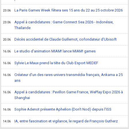
La Paris Games Week fêtera ses 15 ans du 22 au 25 octobre 2026
23.06
Appel à candidatures : Game Connect Sea 2026 - Indonésie,
23.06
Thaïlande
Décès accidentel de Claude Guillemot, cofondateur d'Ubisoft
20.06
Le studio d'animation MIAM! lance MIAM! games
16.06
Sylvie Le Maux prend la tête du Club Esport MEDEF
16.06
Créateur d'un des rares univers transmédia français, Ankama a 25
16.06
ans
Appel à candidatures : Pavillon Game France, WePlay Expo 2026 à
16.06
Shanghai
Sophie Adenot présente Aphelion (Don't Nod) depuis l'ISS
16.06
IA, entre fascination et vigilance, le regard de François Gutherz
14.06