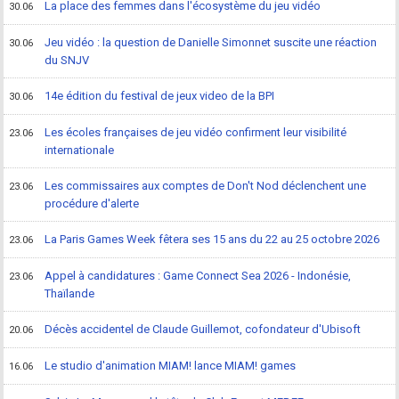
La place des femmes dans l'écosystème du jeu vidéo
30.06
Jeu vidéo : la question de Danielle Simonnet suscite une réaction
30.06
du SNJV
14e édition du festival de jeux video de la BPI
30.06
Les écoles françaises de jeu vidéo confirment leur visibilité
23.06
internationale
Les commissaires aux comptes de Don't Nod déclenchent une
23.06
procédure d'alerte
La Paris Games Week fêtera ses 15 ans du 22 au 25 octobre 2026
23.06
Appel à candidatures : Game Connect Sea 2026 - Indonésie,
23.06
Thaïlande
Décès accidentel de Claude Guillemot, cofondateur d'Ubisoft
20.06
Le studio d'animation MIAM! lance MIAM! games
16.06