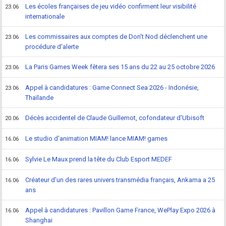
Les écoles françaises de jeu vidéo confirment leur visibilité
23.06
internationale
Les commissaires aux comptes de Don't Nod déclenchent une
23.06
procédure d'alerte
La Paris Games Week fêtera ses 15 ans du 22 au 25 octobre 2026
23.06
Appel à candidatures : Game Connect Sea 2026 - Indonésie,
23.06
Thaïlande
Décès accidentel de Claude Guillemot, cofondateur d'Ubisoft
20.06
Le studio d'animation MIAM! lance MIAM! games
16.06
Sylvie Le Maux prend la tête du Club Esport MEDEF
16.06
Créateur d'un des rares univers transmédia français, Ankama a 25
16.06
ans
Appel à candidatures : Pavillon Game France, WePlay Expo 2026 à
16.06
Shanghai