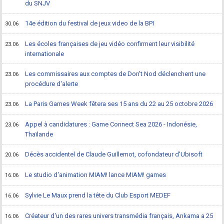
du SNJV
14e édition du festival de jeux video de la BPI
30.06
Les écoles françaises de jeu vidéo confirment leur visibilité
23.06
internationale
Les commissaires aux comptes de Don't Nod déclenchent une
23.06
procédure d'alerte
La Paris Games Week fêtera ses 15 ans du 22 au 25 octobre 2026
23.06
Appel à candidatures : Game Connect Sea 2026 - Indonésie,
23.06
Thaïlande
Décès accidentel de Claude Guillemot, cofondateur d'Ubisoft
20.06
Le studio d'animation MIAM! lance MIAM! games
16.06
Sylvie Le Maux prend la tête du Club Esport MEDEF
16.06
Créateur d'un des rares univers transmédia français, Ankama a 25
16.06