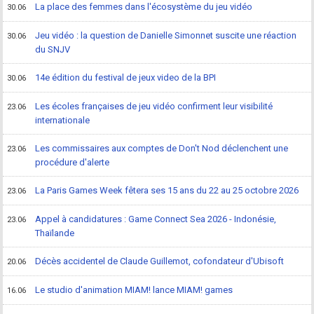
La place des femmes dans l'écosystème du jeu vidéo
30.06
Jeu vidéo : la question de Danielle Simonnet suscite une réaction
30.06
du SNJV
14e édition du festival de jeux video de la BPI
30.06
Les écoles françaises de jeu vidéo confirment leur visibilité
23.06
internationale
Les commissaires aux comptes de Don't Nod déclenchent une
23.06
procédure d'alerte
La Paris Games Week fêtera ses 15 ans du 22 au 25 octobre 2026
23.06
Appel à candidatures : Game Connect Sea 2026 - Indonésie,
23.06
Thaïlande
Décès accidentel de Claude Guillemot, cofondateur d'Ubisoft
20.06
Le studio d'animation MIAM! lance MIAM! games
16.06