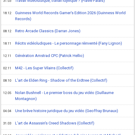
Travail vidéoludique, travail idyllique ? (Flavie Falais)
31.03
Guinness World Records Gamer's Edition 2026 (Guinness World
18.12
Records)
Retro Arcade Classics (Darran Jones)
08.12
Récits vidéoludiques - Le personnage réinventé (Fany Lignon)
18.11
Génération Amstrad CPC (Patrick Hellio)
12.11
M42 - Les Super Vilains (Collectif)
02.11
L'art de Elden Ring - Shadow of the Erdtree (Collectif)
08.10
Nolan Bushnell - Le premier boss du jeu vidéo (Guillaume
12.05
Montagnon)
Une brève histoire juridique du jeu vidéo (Geoffray Brunaux)
04.04
L'art de Assassin's Creed Shadows (Collectif)
31.03