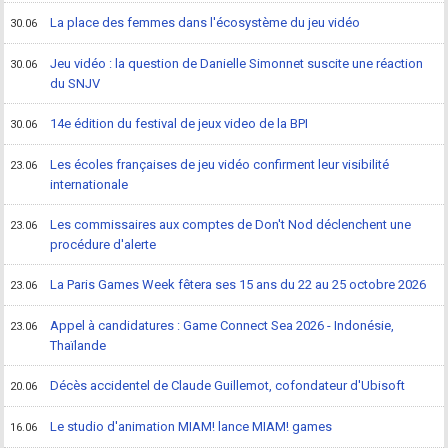
La place des femmes dans l'écosystème du jeu vidéo
30.06
Jeu vidéo : la question de Danielle Simonnet suscite une réaction
30.06
du SNJV
14e édition du festival de jeux video de la BPI
30.06
Les écoles françaises de jeu vidéo confirment leur visibilité
23.06
internationale
Les commissaires aux comptes de Don't Nod déclenchent une
23.06
procédure d'alerte
La Paris Games Week fêtera ses 15 ans du 22 au 25 octobre 2026
23.06
Appel à candidatures : Game Connect Sea 2026 - Indonésie,
23.06
Thaïlande
Décès accidentel de Claude Guillemot, cofondateur d'Ubisoft
20.06
Le studio d'animation MIAM! lance MIAM! games
16.06