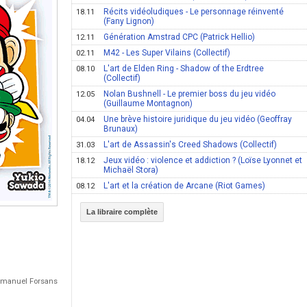
Récits vidéoludiques - Le personnage réinventé
18.11
(Fany Lignon)
Génération Amstrad CPC (Patrick Hellio)
12.11
M42 - Les Super Vilains (Collectif)
02.11
L'art de Elden Ring - Shadow of the Erdtree
08.10
(Collectif)
Nolan Bushnell - Le premier boss du jeu vidéo
12.05
(Guillaume Montagnon)
Une brève histoire juridique du jeu vidéo (Geoffray
04.04
Brunaux)
L'art de Assassin's Creed Shadows (Collectif)
31.03
Jeux vidéo : violence et addiction ? (Loïse Lyonnet et
18.12
Michaël Stora)
L'art et la création de Arcane (Riot Games)
08.12
La libraire complète
Emmanuel Forsans