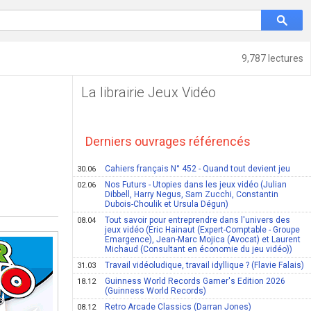
9,787 lectures
La librairie Jeux Vidéo
Derniers ouvrages référencés
Cahiers français N° 452 - Quand tout devient jeu
30.06
3
Nos Futurs - Utopies dans les jeux vidéo (Julian
02.06
Dibbell, Harry Negus, Sam Zucchi, Constantin
Dubois-Choulik et Ursula Dégun)
Tout savoir pour entreprendre dans l'univers des
08.04
jeux vidéo (Eric Hainaut (Expert-Comptable - Groupe
Emargence), Jean-Marc Mojica (Avocat) et Laurent
Michaud (Consultant en économie du jeu vidéo))
Travail vidéoludique, travail idyllique ? (Flavie Falais)
31.03
Guinness World Records Gamer's Edition 2026
18.12
(Guinness World Records)
Retro Arcade Classics (Darran Jones)
08.12