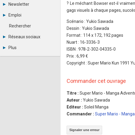
Tous les forums
? Le méchant Bowser est-il vraimen
Newsletter
Créer un compte
gags visuels à chaque pages, succès
Archives
Se connecter
Emploi
Abonnement
Messages privés
Scénario : Yukio Sawada
Consulter les annonces
Contacter un modérateur
Rechercher
Dessin : Yukio Sawada
Déposer une annonce
Observatoire de l'emploi
Format : 114 x 172, 192 pages
Réseaux sociaux
Métiers et compétences
Nuart : 16-3336-3
Twitter
Plus
ISBN : 978-2-302-04335-0
Youtube
Annonceurs
Prix : 6,99 €
LinkedIn
Statistiques
Facebook
Copyright : Super Mario Kun 1991 
Plan du site
Instagram
Sitemap XML
Pinterest
Ping Awards
Commander cet ouvrage
A propos
Mentions légales
Titre :
Super Mario - Manga Advent
Auteur :
Yukio Sawada
Editeur :
Soleil Manga
Commander :
Super Mario - Manga
Signaler une erreur