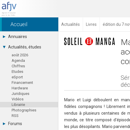
Accueil
Actualités
Livres
édition du 7 
Annuaires
Ma
Toutes les sociétés (691)
Actualités, études
ac
Studios (418)
août 2026
Editeurs (49)
co
Agenda
Distributeurs (16)
Chiffres
Hard. / Accessoires (10)
Etudes
Middlewares (15)
Sér
eSport
Prestataires (99)
Financement
Assoc. / Syndicats (21)
dé
Hardware
Formations / Ecoles (46)
Juridiques
Presse spécialisée (17)
Vidéos
Mario et Luigi déboulent en man
Librairie
fidèles compagnons ! Librement in
Photographies
vendus à plusieurs centaines de mi
RSS
monde, ce titre composé d'épisod
Forums
les plus désopilants. Mario parviend