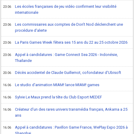
Les écoles françaises de jeu vidéo confirment leur visibilité
23.06
internationale
Les commissaires aux comptes de Don't Nod déclenchent une
23.06
procédure d'alerte
La Paris Games Week fêtera ses 15 ans du 22 au 25 octobre 2026
23.06
Appel à candidatures : Game Connect Sea 2026 - Indonésie,
23.06
Thaïlande
Décès accidentel de Claude Guillemot, cofondateur d'Ubisoft
20.06
Le studio d'animation MIAM! lance MIAM! games
16.06
Sylvie Le Maux prend la tête du Club Esport MEDEF
16.06
Créateur d'un des rares univers transmédia français, Ankama a 25
16.06
ans
Appel à candidatures : Pavillon Game France, WePlay Expo 2026 à
16.06
Shanghai