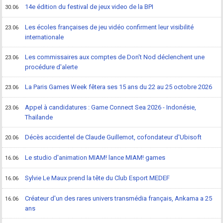
14e édition du festival de jeux video de la BPI
30.06
Les écoles françaises de jeu vidéo confirment leur visibilité
23.06
internationale
Les commissaires aux comptes de Don't Nod déclenchent une
23.06
procédure d'alerte
La Paris Games Week fêtera ses 15 ans du 22 au 25 octobre 2026
23.06
Appel à candidatures : Game Connect Sea 2026 - Indonésie,
23.06
Thaïlande
Décès accidentel de Claude Guillemot, cofondateur d'Ubisoft
20.06
Le studio d'animation MIAM! lance MIAM! games
16.06
Sylvie Le Maux prend la tête du Club Esport MEDEF
16.06
Créateur d'un des rares univers transmédia français, Ankama a 25
16.06
ans