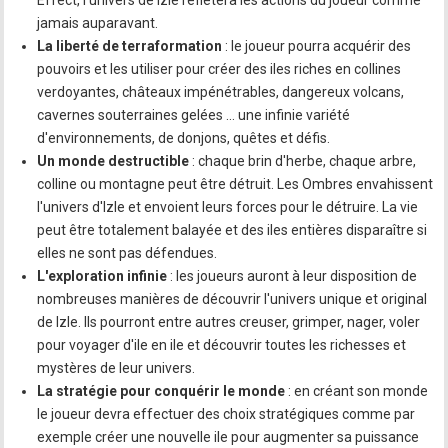
Effect, l'univers de Izle reflétera les actions du joueur comme
jamais auparavant.
La liberté de terraformation
: le joueur pourra acquérir des
pouvoirs et les utiliser pour créer des iles riches en collines
verdoyantes, châteaux impénétrables, dangereux volcans,
cavernes souterraines gelées … une infinie variété
d'environnements, de donjons, quêtes et défis.
Un monde destructible
: chaque brin d'herbe, chaque arbre,
colline ou montagne peut être détruit. Les Ombres envahissent
l'univers d'Izle et envoient leurs forces pour le détruire. La vie
peut être totalement balayée et des iles entières disparaître si
elles ne sont pas défendues.
L'exploration infinie
: les joueurs auront à leur disposition de
nombreuses manières de découvrir l'univers unique et original
de Izle. Ils pourront entre autres creuser, grimper, nager, voler
pour voyager d'ile en ile et découvrir toutes les richesses et
mystères de leur univers.
La stratégie pour conquérir le monde
: en créant son monde
le joueur devra effectuer des choix stratégiques comme par
exemple créer une nouvelle ile pour augmenter sa puissance