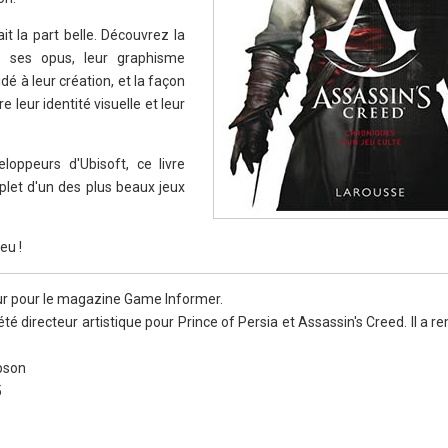
ait la part belle. Découvrez la
 ses opus, leur graphisme
dé à leur création, et la façon
 leur identité visuelle et leur
oppeurs d'Ubisoft, ce livre
et d'un des plus beaux jeux
eu !
eur pour le magazine Game Informer.
été directeur artistique pour Prince of Persia et Assassin's Creed. Il a r
.
mpson
5