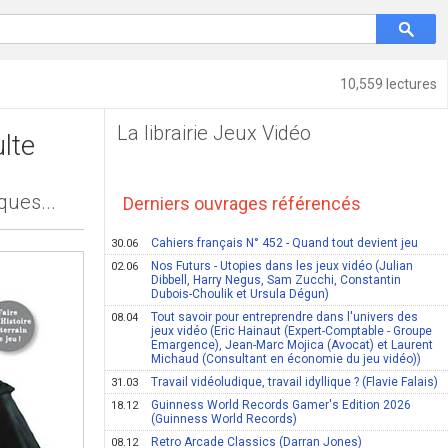
10,559 lectures
La librairie Jeux Vidéo
lte
ques...
Derniers ouvrages référencés
Cahiers français N° 452 - Quand tout devient jeu
30.06
Nos Futurs - Utopies dans les jeux vidéo (Julian
02.06
Dibbell, Harry Negus, Sam Zucchi, Constantin
Dubois-Choulik et Ursula Dégun)
Tout savoir pour entreprendre dans l'univers des
08.04
jeux vidéo (Eric Hainaut (Expert-Comptable - Groupe
Emargence), Jean-Marc Mojica (Avocat) et Laurent
Michaud (Consultant en économie du jeu vidéo))
Travail vidéoludique, travail idyllique ? (Flavie Falais)
31.03
Guinness World Records Gamer's Edition 2026
18.12
(Guinness World Records)
Retro Arcade Classics (Darran Jones)
08.12