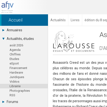
Accueil
Actualités
Livres
édition du 8 s
Annuaires
As
Toutes les sociétés (691)
Actualités, études
Studios (418)
août 2026
Editeurs (49)
D'A
Agenda
Distributeurs (16)
Chiffres
Hard. / Accessoires (10)
Etudes
Middlewares (15)
Assassin's Creed est un des jeux vi
eSport
Prestataires (99)
Financement
plus célèbres au monde. Depuis sa 
Assoc. / Syndicats (21)
Hardware
Formations / Ecoles (46)
des millions de fans et donné nais
Juridiques
Presse spécialisée (17)
Chacun de ses épisodes plonge l
Vidéos
fascinante de l'histoire du mon
Librairie
croisades, l'Italie de la Renaissanc
Photographies
RSS
d'or de la piraterie, la Révolution
les traces de personnages aussi imp
Forums
Robespierre ou Richard Coeur-de-Li