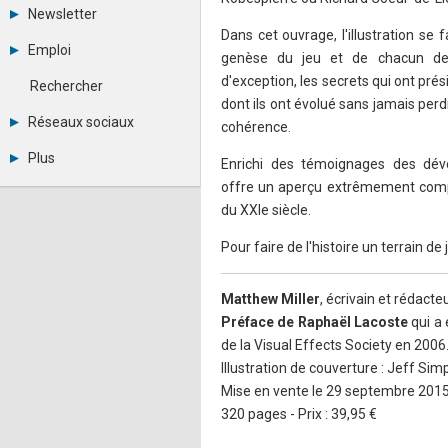
Tous les forums
Newsletter
Créer un compte
Dans cet ouvrage, l'illustration se f
Archives
Se connecter
Emploi
genèse du jeu et de chacun de
Abonnement
Messages privés
Consulter les annonces
d'exception, les secrets qui ont prési
Contacter un modérateur
Rechercher
Déposer une annonce
dont ils ont évolué sans jamais perdre
Observatoire de l'emploi
Réseaux sociaux
cohérence.
Métiers et compétences
Twitter
Plus
Enrichi des témoignages des dével
Youtube
Annonceurs
offre un aperçu extrêmement compl
LinkedIn
Statistiques
Facebook
du XXIe siècle.
Plan du site
Instagram
Sitemap XML
Pinterest
Pour faire de l'histoire un terrain de j
Ping Awards
A propos
Matthew Miller
, écrivain et rédact
Mentions légales
Préface de Raphaël Lacoste
qui a 
de la Visual Effects Society en 2006
Illustration de couverture : Jeff Si
Mise en vente le 29 septembre 201
320 pages - Prix : 39,95 €