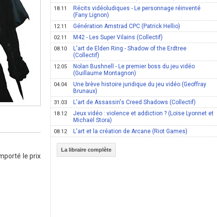
Récits vidéoludiques - Le personnage réinventé
18.11
(Fany Lignon)
Génération Amstrad CPC (Patrick Hellio)
12.11
M42 - Les Super Vilains (Collectif)
02.11
L'art de Elden Ring - Shadow of the Erdtree
08.10
(Collectif)
Nolan Bushnell - Le premier boss du jeu vidéo
12.05
(Guillaume Montagnon)
Une brève histoire juridique du jeu vidéo (Geoffray
04.04
Brunaux)
L'art de Assassin's Creed Shadows (Collectif)
31.03
Jeux vidéo : violence et addiction ? (Loïse Lyonnet et
18.12
Michaël Stora)
L'art et la création de Arcane (Riot Games)
08.12
La libraire complète
emporté le prix