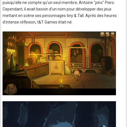
puisqu'elle ne compte qu'un seul membre, Antoine "
pins
" Piers.
Cependant, il avait besoin d'un nom pour développer des jeux
mettant en scène ses personnages tiny & Tall. Après des heures
d'intense réflexion, t&T Games était né.