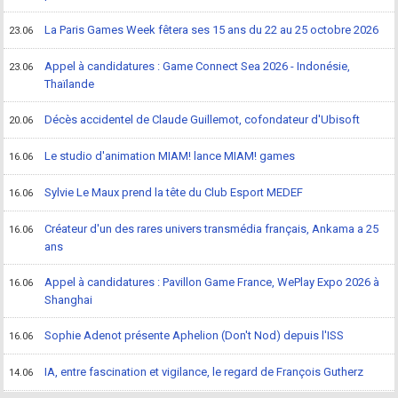
La Paris Games Week fêtera ses 15 ans du 22 au 25 octobre 2026
23.06
Appel à candidatures : Game Connect Sea 2026 - Indonésie,
23.06
Thaïlande
Décès accidentel de Claude Guillemot, cofondateur d'Ubisoft
20.06
Le studio d'animation MIAM! lance MIAM! games
16.06
Sylvie Le Maux prend la tête du Club Esport MEDEF
16.06
Créateur d'un des rares univers transmédia français, Ankama a 25
16.06
ans
Appel à candidatures : Pavillon Game France, WePlay Expo 2026 à
16.06
Shanghai
Sophie Adenot présente Aphelion (Don't Nod) depuis l'ISS
16.06
IA, entre fascination et vigilance, le regard de François Gutherz
14.06