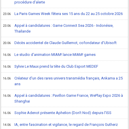
procédure d'alerte
La Paris Games Week fêtera ses 15 ans du 22 au 25 octobre 2026
23.06
Appel à candidatures : Game Connect Sea 2026 - Indonésie,
23.06
Thaïlande
Décès accidentel de Claude Guillemot, cofondateur d'Ubisoft
20.06
Le studio d'animation MIAM! lance MIAM! games
16.06
Sylvie Le Maux prend la tête du Club Esport MEDEF
16.06
Créateur d'un des rares univers transmédia français, Ankama a 25
16.06
ans
Appel à candidatures : Pavillon Game France, WePlay Expo 2026 à
16.06
Shanghai
Sophie Adenot présente Aphelion (Don't Nod) depuis l'ISS
16.06
IA, entre fascination et vigilance, le regard de François Gutherz
14.06