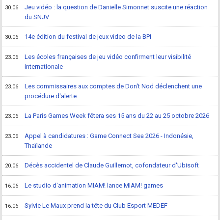
Jeu vidéo : la question de Danielle Simonnet suscite une réaction
30.06
du SNJV
14e édition du festival de jeux video de la BPI
30.06
Les écoles françaises de jeu vidéo confirment leur visibilité
23.06
internationale
Les commissaires aux comptes de Don't Nod déclenchent une
23.06
procédure d'alerte
La Paris Games Week fêtera ses 15 ans du 22 au 25 octobre 2026
23.06
Appel à candidatures : Game Connect Sea 2026 - Indonésie,
23.06
Thaïlande
Décès accidentel de Claude Guillemot, cofondateur d'Ubisoft
20.06
Le studio d'animation MIAM! lance MIAM! games
16.06
Sylvie Le Maux prend la tête du Club Esport MEDEF
16.06