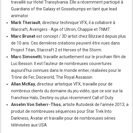
travaillé sur Hotel Transylvania. Elle a récemment participé à
Guardians of the Galaxy et Gossebumps en tant que lead
animator.
Mark Theriault
, directeur technique VFX, il a collaboré à
Warcraft, Avengers - Age of Ultron, Chappie et TNMT.
Marc Brunet
est concept / 3D artist chez Blizzard depuis plus
de 10 ans. Ces dernières créations peuvent être vues dans
Project Titan, Starcraft 2 et Heroes of the Storm.
Marc Simonetti
, travaille actuellement sur le prochain film de
Luc Besson. Il est l'auteur de nombreuses couvertures
aujourd'hui connues dans le monde entier, réalisées pour le
Trône de Fer, Discworld, The Royal Assassin.
Allan McKay
, directeur artistique VFX, travaille pour de
nombreux clients du domaine du jeu vidéo, que ce soir sur la
franchise Halo, Destiny ou plus récemment Call of Duty.
Anselm Von Seherr-Thos
, artiste Autodesk de l'année 2013, a
produit de nombreuses séquences pour Star Trek Into
Darkness, Avatar et travaille pour de nombreuses séries
télévisées aux USA.