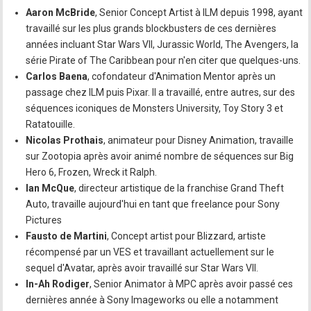
Aaron McBride
, Senior Concept Artist à ILM depuis 1998, ayant
travaillé sur les plus grands blockbusters de ces dernières
années incluant Star Wars VII, Jurassic World, The Avengers, la
série Pirate of The Caribbean pour n'en citer que quelques-uns.
Carlos Baena
, cofondateur d'Animation Mentor après un
passage chez ILM puis Pixar. Il a travaillé, entre autres, sur des
séquences iconiques de Monsters University, Toy Story 3 et
Ratatouille.
Nicolas Prothais
, animateur pour Disney Animation, travaille
sur Zootopia après avoir animé nombre de séquences sur Big
Hero 6, Frozen, Wreck it Ralph.
Ian McQue
, directeur artistique de la franchise Grand Theft
Auto, travaille aujourd'hui en tant que freelance pour Sony
Pictures
Fausto de Martini
, Concept artist pour Blizzard, artiste
récompensé par un VES et travaillant actuellement sur le
sequel d'Avatar, après avoir travaillé sur Star Wars VII.
In-Ah Rodiger
, Senior Animator à MPC après avoir passé ces
dernières année à Sony Imageworks ou elle a notamment