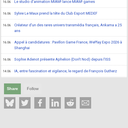
Le studio d'animation MIAM! lance MIAM! games
16.06
Sylvie Le Maux prend la tête du Club Esport MEDEF
16.06
Créateur d'un des rares univers transmédia français, Ankama a 25
16.06
ans
Appel à candidatures : Pavillon Game France, WePlay Expo 2026 à
16.06
Shanghai
Sophie Adenot présente Aphelion (Don't Nod) depuis l'ISS
16.06
IA, entre fascination et vigilance, le regard de François Gutherz
14.06
Share
Follow