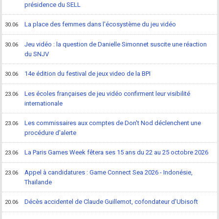
présidence du SELL
La place des femmes dans l'écosystème du jeu vidéo
30.06
Jeu vidéo : la question de Danielle Simonnet suscite une réaction
30.06
du SNJV
14e édition du festival de jeux video de la BPI
30.06
Les écoles françaises de jeu vidéo confirment leur visibilité
23.06
internationale
Les commissaires aux comptes de Don't Nod déclenchent une
23.06
procédure d'alerte
La Paris Games Week fêtera ses 15 ans du 22 au 25 octobre 2026
23.06
Appel à candidatures : Game Connect Sea 2026 - Indonésie,
23.06
Thaïlande
Décès accidentel de Claude Guillemot, cofondateur d'Ubisoft
20.06