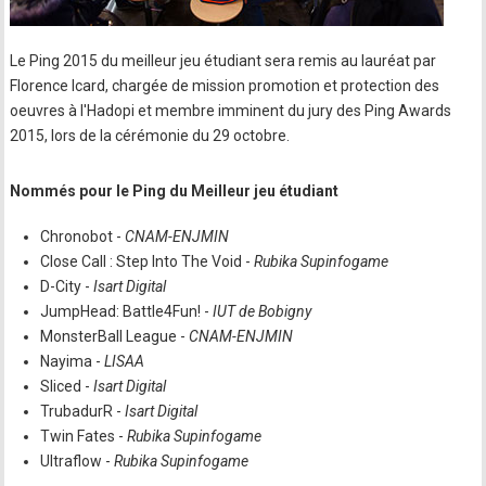
Le Ping 2015 du meilleur jeu étudiant sera remis au lauréat par
Florence Icard, chargée de mission promotion et protection des
oeuvres à l'Hadopi et membre imminent du jury des Ping Awards
2015, lors de la cérémonie du 29 octobre.
Nommés pour le Ping du Meilleur jeu étudiant
Chronobot -
CNAM-ENJMIN
Close Call : Step Into The Void -
Rubika Supinfogame
D-City -
Isart Digital
JumpHead: Battle4Fun! -
IUT de Bobigny
MonsterBall League -
CNAM-ENJMIN
Nayima -
LISAA
Sliced -
Isart Digital
TrubadurR -
Isart Digital
Twin Fates -
Rubika Supinfogame
Ultraflow -
Rubika Supinfogame