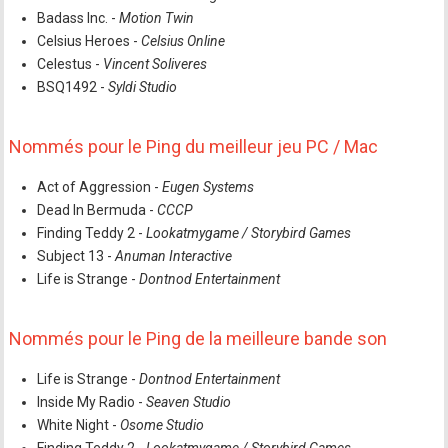
Badass Inc. -
Motion Twin
Celsius Heroes -
Celsius Online
Celestus -
Vincent Soliveres
BSQ1492 -
Syldi Studio
Nommés pour le Ping du meilleur jeu PC / Mac
Act of Aggression -
Eugen Systems
Dead In Bermuda -
CCCP
Finding Teddy 2 -
Lookatmygame / Storybird Games
Subject 13 -
Anuman Interactive
Life is Strange -
Dontnod Entertainment
Nommés pour le Ping de la meilleure bande son
Life is Strange -
Dontnod Entertainment
Inside My Radio -
Seaven Studio
White Night -
Osome Studio
Finding Teddy 2 -
Lookatmygame / Storybird Games