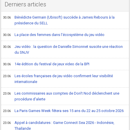
Derniers articles
Bénédicte Germain (Ubisoft) succède à James Rebours à la
30.06
présidence du SELL
La place des femmes dans l'écosystème du jeu vidéo
30.06
Jeu vidéo : la question de Danielle Simonnet suscite une réaction
30.06
du SNJV
14e édition du festival de jeux video de la BPI
30.06
Les écoles françaises de jeu vidéo confirment leur visibilité
23.06
internationale
Les commissaires aux comptes de Don't Nod déclenchent une
23.06
procédure d'alerte
La Paris Games Week fêtera ses 15 ans du 22 au 25 octobre 2026
23.06
Appel à candidatures : Game Connect Sea 2026 - Indonésie,
23.06
Thaïlande