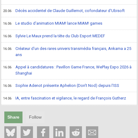
Décès accidentel de Claude Guillemot, cofondateur d'Ubisoft
20.06
Le studio d'animation MIAM! lance MIAM! games
16.06
Sylvie Le Maux prend la tête du Club Esport MEDEF
16.06
Créateur d'un des rares univers transmédia français, Ankama a 25
16.06
ans
Appel à candidatures : Pavillon Game France, WePlay Expo 2026 à
16.06
Shanghai
Sophie Adenot présente Aphelion (Don't Nod) depuis l'ISS
16.06
IA, entre fascination et vigilance, le regard de François Gutherz
14.06
Share
Follow