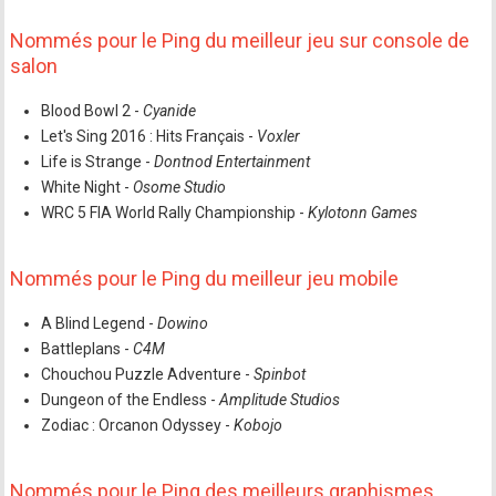
Nommés pour le Ping du meilleur jeu sur console de
salon
Blood Bowl 2 -
Cyanide
Let's Sing 2016 : Hits Français -
Voxler
Life is Strange -
Dontnod Entertainment
White Night -
Osome Studio
WRC 5 FIA World Rally Championship -
Kylotonn Games
Nommés pour le Ping du meilleur jeu mobile
A Blind Legend -
Dowino
Battleplans -
C4M
Chouchou Puzzle Adventure -
Spinbot
Dungeon of the Endless -
Amplitude Studios
Zodiac : Orcanon Odyssey -
Kobojo
Nommés pour le Ping des meilleurs graphismes