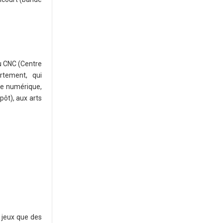
u CNC (Centre
rtement, qui
ure numérique,
pôt), aux arts
 jeux que des