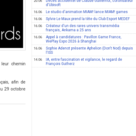
Décès accidentel de Claude Guillemot, cofondateur
20.06
d'Ubisoft
Le studio d'animation MIAM! lance MIAM! games
16.06
Sylvie Le Maux prend la tête du Club Esport MEDEF
16.06
Créateur d'un des rares univers transmédia
16.06
français, Ankama a 25 ans
Appel à candidatures : Pavillon Game France,
16.06
WePlay Expo 2026 à Shanghai
Sophie Adenot présente Aphelion (Don't Nod) depuis
16.06
l'ISS
IA, entre fascination et vigilance, le regard de
14.06
 leur chemin
François Gutherz
çais, afin de
du 29 octobre