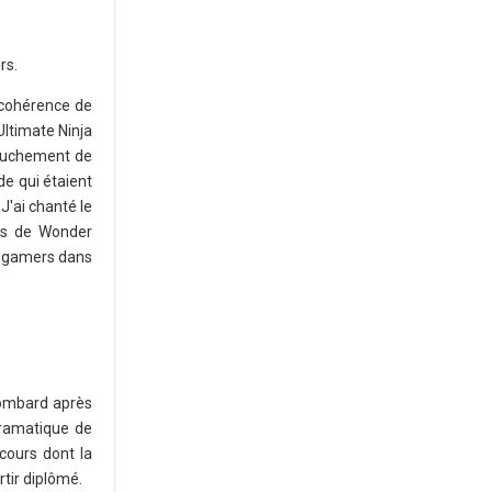
rs.
a cohérence de
Ultimate Ninja
ccouchement de
e qui étaient
 J'ai chanté le
tes de Wonder
es gamers dans
Lombard après
dramatique de
cours dont la
rtir diplômé.