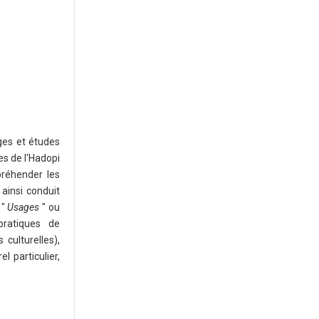
ges et études
es de l'Hadopi
préhender les
ainsi conduit
"
Usages
" ou
pratiques de
culturelles),
l particulier,