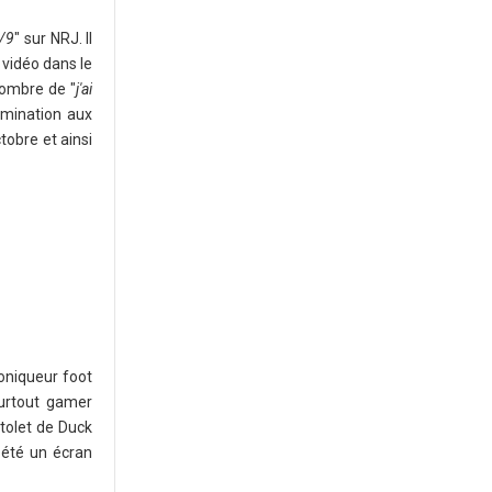
6/9
" sur NRJ. Il
 vidéo dans le
nombre de "
j'ai
omination aux
tobre et ainsi
roniqueur foot
urtout gamer
stolet de Duck
pété un écran