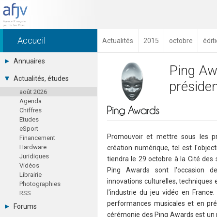
Accueil
Actualités
2015
octobre
édit
Annuaires
Ping Aw
Toutes les sociétés (691)
Actualités, études
présiden
Studios (418)
août 2026
Editeurs (49)
Agenda
Distributeurs (16)
Chiffres
Hard. / Accessoires (10)
Etudes
Middlewares (15)
eSport
Prestataires (99)
Promouvoir et mettre sous les pro
Financement
Assoc. / Syndicats (21)
Hardware
création numérique, tel est l'objec
Formations / Ecoles (46)
Juridiques
Presse spécialisée (17)
tiendra le 29 octobre à la Cité des 
Vidéos
Ping Awards sont l'occasion de
Librairie
innovations culturelles, techniques 
Photographies
l'industrie du jeu vidéo en France
RSS
performances musicales et en prés
Forums
cérémonie des Ping Awards est un 