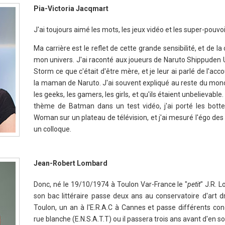
Pia-Victoria Jacqmart
J'ai toujours aimé les mots, les jeux vidéo et les super-pouvoi
Ma carrière est le reflet de cette grande sensibilité, et de l
mon univers. J'ai raconté aux joueurs de Naruto Shippuden 
Storm ce que c'était d'être mère, et je leur ai parlé de l'a
la maman de Naruto. J'ai souvent expliqué au reste du mond
les geeks, les gamers, les girls, et qu'ils étaient unbelievable.
thème de Batman dans un test vidéo, j'ai porté les bot
Woman sur un plateau de télévision, et j'ai mesuré l'égo d
un colloque.
Jean-Robert Lombard
Donc, né le 19/10/1974 à Toulon Var-France le "
petit
" J.R. 
son bac littéraire passe deux ans au conservatoire d'art 
Toulon, un an à l'E.R.A.C à Cannes et passe différents con
rue blanche (E.N.S.A.T.T) ou il passera trois ans avant d'en so