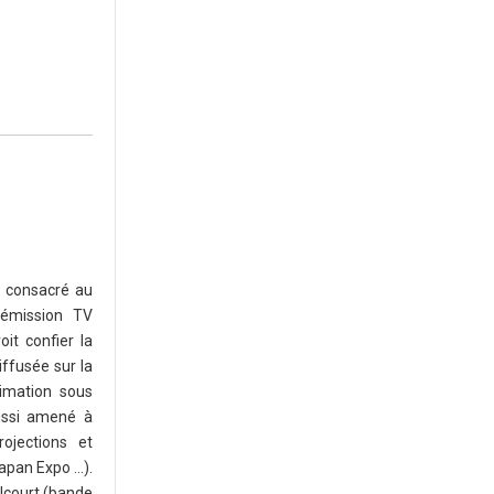
t consacré au
 émission TV
oit confier la
iffusée sur la
nimation sous
aussi amené à
rojections et
pan Expo ...).
elcourt (bande