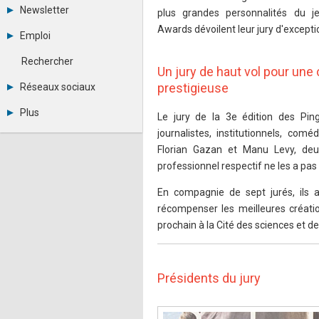
Tous les forums
Newsletter
plus grandes personnalités du j
Créer un compte
Awards dévoilent leur jury d'excepti
Archives
Se connecter
Emploi
Abonnement
Messages privés
Consulter les annonces
Contacter un modérateur
Rechercher
Déposer une annonce
Un jury de haut vol pour un
Observatoire de l'emploi
prestigieuse
Réseaux sociaux
Métiers et compétences
Twitter
Plus
Le jury de la 3e édition des P
Youtube
Annonceurs
journalistes, institutionnels, com
LinkedIn
Statistiques
Facebook
Florian Gazan et Manu Levy, de
Plan du site
Instagram
professionnel respectif ne les a pas e
Sitemap XML
Pinterest
Ping Awards
En compagnie de sept jurés, ils a
A propos
récompenser les meilleures créatio
Mentions légales
prochain à la Cité des sciences et de 
Présidents du jury