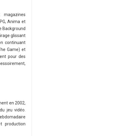
x magazines
RPG, Anima et
ne Background
irage glissant
en continuant
The Game) et
ment pour des
ccessoirement,
ment en 2002,
du jeu vidéo.
hebdomadaire
t production