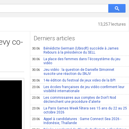
13,257 lectures
Derniers articles
evy co-
Bénédicte Germain (Ubisoft) succède à James
30.06
Rebours à la présidence du SELL
La place des femmes dans l'écosystème du jeu
30.06
vidéo
Jeu vidéo : la question de Danielle Simonnet
30.06
suscite une réaction du SNJV
14e édition du festival de jeux video de la BPI
30.06
Les écoles françaises de jeu vidéo confirment leur
23.06
visibilité internationale
Les commissaires aux comptes de Don't Nod
23.06
déclenchent une procédure d'alerte
La Paris Games Week fêtera ses 15 ans du 22 au 25
23.06
octobre 2026
Appel à candidatures : Game Connect Sea 2026 -
23.06
Indonésie, Thaïlande