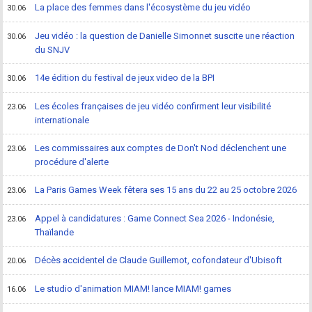
La place des femmes dans l'écosystème du jeu vidéo
30.06
Jeu vidéo : la question de Danielle Simonnet suscite une réaction
30.06
du SNJV
14e édition du festival de jeux video de la BPI
30.06
Les écoles françaises de jeu vidéo confirment leur visibilité
23.06
internationale
Les commissaires aux comptes de Don't Nod déclenchent une
23.06
procédure d'alerte
La Paris Games Week fêtera ses 15 ans du 22 au 25 octobre 2026
23.06
Appel à candidatures : Game Connect Sea 2026 - Indonésie,
23.06
Thaïlande
Décès accidentel de Claude Guillemot, cofondateur d'Ubisoft
20.06
Le studio d'animation MIAM! lance MIAM! games
16.06