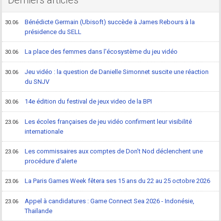
Derniers articles
Bénédicte Germain (Ubisoft) succède à James Rebours à la
30.06
présidence du SELL
La place des femmes dans l'écosystème du jeu vidéo
30.06
Jeu vidéo : la question de Danielle Simonnet suscite une réaction
30.06
du SNJV
14e édition du festival de jeux video de la BPI
30.06
Les écoles françaises de jeu vidéo confirment leur visibilité
23.06
internationale
Les commissaires aux comptes de Don't Nod déclenchent une
23.06
procédure d'alerte
La Paris Games Week fêtera ses 15 ans du 22 au 25 octobre 2026
23.06
Appel à candidatures : Game Connect Sea 2026 - Indonésie,
23.06
Thaïlande