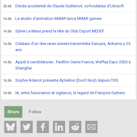
Décès accidentel de Claude Guillemot, cofondateur d'Ubisoft
20.06
Le studio d'animation MIAM! lance MIAM! games
16.06
Sylvie Le Maux prend la tête du Club Esport MEDEF
16.06
Créateur d'un des rares univers transmédia français, Ankama a 25
16.06
ans
Appel à candidatures : Pavillon Game France, WePlay Expo 2026 à
16.06
Shanghai
Sophie Adenot présente Aphelion (Don't Nod) depuis l'ISS
16.06
IA, entre fascination et vigilance, le regard de François Gutherz
14.06
Share
Follow