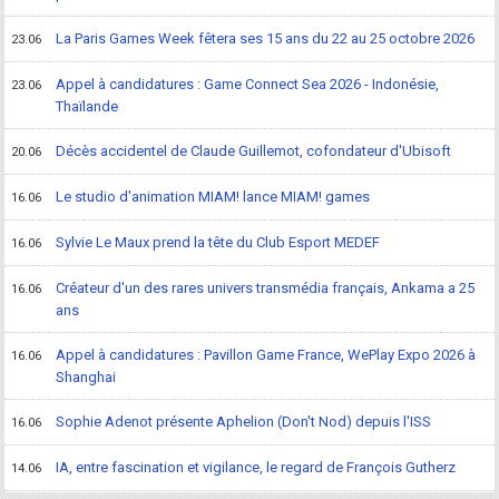
La Paris Games Week fêtera ses 15 ans du 22 au 25 octobre 2026
23.06
Appel à candidatures : Game Connect Sea 2026 - Indonésie,
23.06
Thaïlande
Décès accidentel de Claude Guillemot, cofondateur d'Ubisoft
20.06
Le studio d'animation MIAM! lance MIAM! games
16.06
Sylvie Le Maux prend la tête du Club Esport MEDEF
16.06
Créateur d'un des rares univers transmédia français, Ankama a 25
16.06
ans
Appel à candidatures : Pavillon Game France, WePlay Expo 2026 à
16.06
Shanghai
Sophie Adenot présente Aphelion (Don't Nod) depuis l'ISS
16.06
IA, entre fascination et vigilance, le regard de François Gutherz
14.06