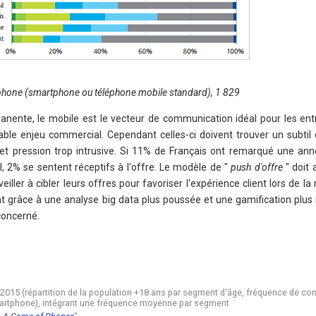
éphone (smartphone ou téléphone mobile standard), 1 829
manente, le mobile est le vecteur de communication idéal pour les ent
itable enjeu commercial. Cependant celles-ci doivent trouver un subtil
 et pression trop intrusive. Si 11% de Français ont remarqué une an
l, 2% se sentent réceptifs à l'offre. Le modèle de "
push d'offre
" doit 
eiller à cibler leurs offres pour favoriser l'expérience client lors de la
nt grâce à une analyse big data plus poussée et une gamification plu
concerné.
15 (répartition de la population +18 ans par segment d'âge, fréquence de con
artphone), intégrant une fréquence moyenne par segment