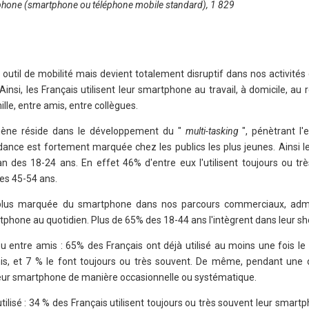
éphone (smartphone ou téléphone mobile standard), 1 829
outil de mobilité mais devient totalement disruptif dans nos activités
Ainsi, les Français utilisent leur smartphone au travail, à domicile, au 
lle, entre amis, entre collègues.
mène réside dans le développement du "
multi-tasking
", pénètrant l
ance est fortement marquée chez les publics les plus jeunes. Ainsi 
des 18-24 ans. En effet 46% d'entre eux l'utilisent toujours ou tr
des 45-54 ans.
urs plus marquée du smartphone dans nos parcours commerciaux, admi
tphone au quotidien. Plus de 65% des 18-44 ans l'intègrent dans leur sh
ou entre amis : 65% des Français ont déjà utilisé au moins une fois le
mis, et 7 % le font toujours ou très souvent. De même, pendant une 
t leur smartphone de manière occasionnelle ou systématique.
us utilisé : 34 % des Français utilisent toujours ou très souvent leur smar