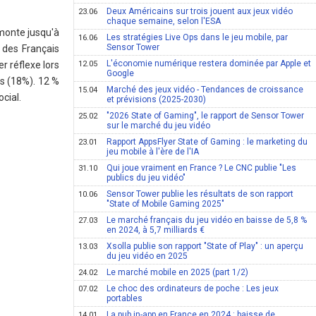
Deux Américains sur trois jouent aux jeux vidéo
23.06
chaque semaine, selon l'ESA
 monte jusqu'à
Les stratégies Live Ops dans le jeu mobile, par
16.06
Sensor Tower
 des Français
L'économie numérique restera dominée par Apple et
r réflexe lors
12.05
Google
s (18%). 12 %
Marché des jeux vidéo - Tendances de croissance
15.04
cial.
et prévisions (2025-2030)
"2026 State of Gaming", le rapport de Sensor Tower
25.02
sur le marché du jeu vidéo
Rapport AppsFlyer State of Gaming : le marketing du
23.01
jeu mobile à l'ère de l'IA
Qui joue vraiment en France ? Le CNC publie "Les
31.10
publics du jeu vidéo"
Sensor Tower publie les résultats de son rapport
10.06
"State of Mobile Gaming 2025"
Le marché français du jeu vidéo en baisse de 5,8 %
27.03
en 2024, à 5,7 milliards €
Xsolla publie son rapport "State of Play" : un aperçu
13.03
du jeu vidéo en 2025
Le marché mobile en 2025 (part 1/2)
24.02
Le choc des ordinateurs de poche : Les jeux
07.02
portables
La pub in-app en France en 2024 : baisse de
14.01