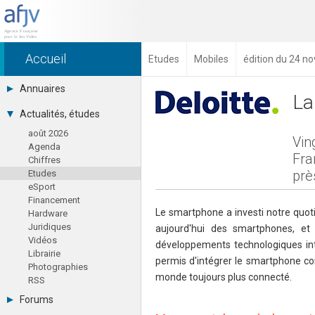
Accueil
Etudes
Mobiles
édition du 24 
Annuaires
La
Toutes les sociétés (691)
Actualités, études
Studios (418)
août 2026
Editeurs (49)
Vin
Agenda
Distributeurs (16)
Fra
Chiffres
Hard. / Accessoires (10)
prè
Etudes
Middlewares (15)
eSport
Prestataires (99)
Financement
Assoc. / Syndicats (21)
Le smartphone a investi notre quo
Hardware
Formations / Ecoles (46)
Juridiques
Presse spécialisée (17)
aujourd'hui des smartphones, e
Vidéos
développements technologiques inté
Librairie
permis d'intégrer le smartphone co
Photographies
monde toujours plus connecté.
RSS
Forums