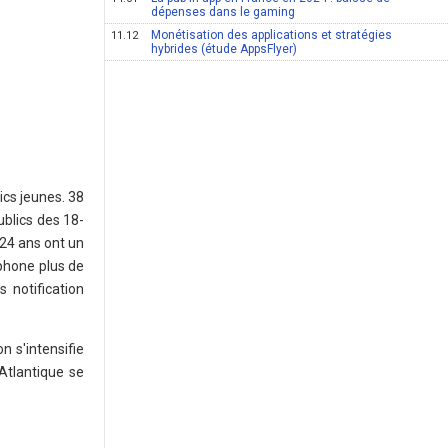
dépenses dans le gaming
Monétisation des applications et stratégies
11.12
hybrides (étude AppsFlyer)
ics jeunes. 38
ublics des 18-
-24 ans ont un
tphone plus de
 notification
n s'intensifie
Atlantique se