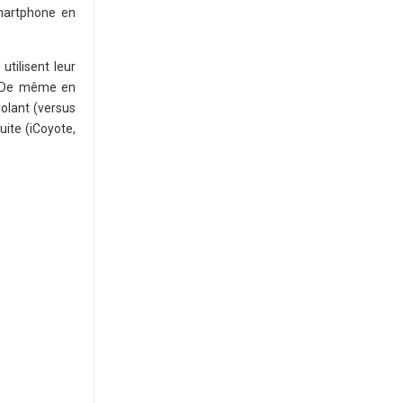
smartphone en
utilisent leur
. De même en
olant (versus
ite (iCoyote,