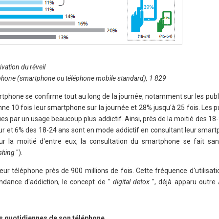
ivation du réveil
éphone (smartphone ou téléphone mobile standard), 1 829
rtphone se confirme tout au long de la journée, notamment sur les publ
e 10 fois leur smartphone sur la journée et 28% jusqu'à 25 fois. Les p
es par un usage beaucoup plus addictif. Ainsi, près de la moitié des 18
jour et 6% des 18-24 ans sont en mode addictif en consultant leur smar
r la moitié d'entre eux, la consultation du smartphone se fait sans
shing
").
leur téléphone près de 900 millions de fois. Cette fréquence d'utilisatio
dance d'addiction, le concept de "
digital detox
", déjà apparu outre 
ns quotidiennes de son téléphone