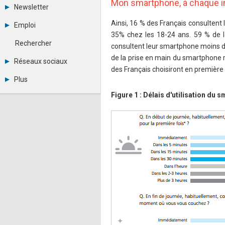
Mon smartphone, à chaque i
Tous les forums
Newsletter
Créer un compte
Archives
Se connecter
Ainsi, 16 % des Français consultent 
Emploi
Abonnement
Messages privés
35% chez les 18-24 ans. 59 % de 
Consulter les annonces
Contacter un modérateur
Rechercher
consultent leur smartphone moins de
Déposer une annonce
de la prise en main du smartphone 
Observatoire de l'emploi
Réseaux sociaux
Métiers et compétences
des Français choisiront en première 
Twitter
Plus
Youtube
Annonceurs
LinkedIn
Figure 1 : Délais d'utilisation du 
Statistiques
Facebook
Plan du site
Instagram
Sitemap XML
Pinterest
Ping Awards
A propos
Mentions légales