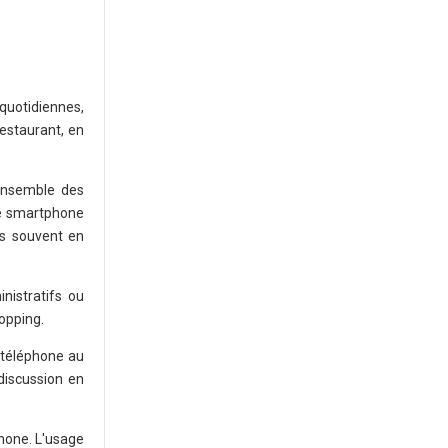
 quotidiennes,
restaurant, en
'ensemble des
le smartphone
ès souvent en
nistratifs ou
opping.
 téléphone au
discussion en
tphone. L'usage