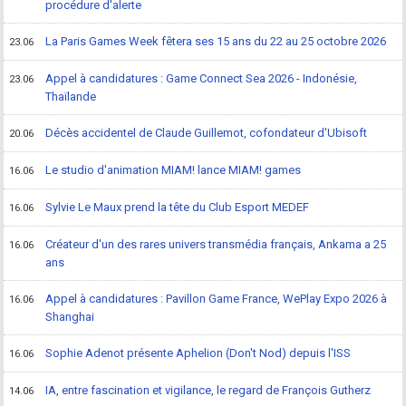
procédure d'alerte
La Paris Games Week fêtera ses 15 ans du 22 au 25 octobre 2026
23.06
Appel à candidatures : Game Connect Sea 2026 - Indonésie,
23.06
Thaïlande
Décès accidentel de Claude Guillemot, cofondateur d'Ubisoft
20.06
Le studio d'animation MIAM! lance MIAM! games
16.06
Sylvie Le Maux prend la tête du Club Esport MEDEF
16.06
Créateur d'un des rares univers transmédia français, Ankama a 25
16.06
ans
Appel à candidatures : Pavillon Game France, WePlay Expo 2026 à
16.06
Shanghai
Sophie Adenot présente Aphelion (Don't Nod) depuis l'ISS
16.06
IA, entre fascination et vigilance, le regard de François Gutherz
14.06