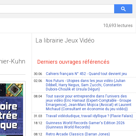
10,693 lectures
La librairie Jeux Vidéo
nier-Kuhn
Derniers ouvrages référencés
Cahiers français N° 452 - Quand tout devient jeu
30.06
Nos Futurs - Utopies dans les jeux vidéo (Julian
02.06
Dibbell, Harry Negus, Sam Zucchi, Constantin
Dubois-Choulik et Ursula Dégun)
Tout savoir pour entreprendre dans l'univers des
08.04
jeux vidéo (Eric Hainaut (Expert-Comptable - Groupe
Emargence), Jean-Marc Mojica (Avocat) et Laurent
Michaud (Consultant en économie du jeu vidéo))
Travail vidéoludique, travail idyllique ? (Flavie Falais)
31.03
Guinness World Records Gamer's Edition 2026
18.12
(Guinness World Records)
Retro Arcade Classics (Darran Jones)
08.12