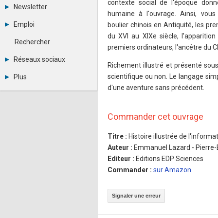
contexte social de l'époque don
Tous les forums
Newsletter
Créer un compte
humaine à l'ouvrage. Ainsi, vous
Archives
Se connecter
Emploi
boulier chinois en Antiquité, les 
Abonnement
Messages privés
du XVI au XIXe siècle, l'apparitio
Consulter les annonces
Contacter un modérateur
Rechercher
Déposer une annonce
premiers ordinateurs, l'ancêtre du C
Observatoire de l'emploi
Réseaux sociaux
Richement illustré et présenté sou
Métiers et compétences
Twitter
scientifique ou non. Le langage sim
Plus
Youtube
d'une aventure sans précédent.
Annonceurs
LinkedIn
Statistiques
Facebook
Plan du site
Instagram
Commander cet ouvrage
Sitemap XML
Pinterest
Ping Awards
Titre :
Histoire illustrée de l'informa
A propos
Mentions légales
Auteur :
Emmanuel Lazard - Pierre-
Editeur :
Editions EDP Sciences
Commander :
sur Amazon
Signaler une erreur