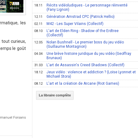
Récits vidéoludiques - Le personnage réinventé
18.11
(Fany Lignon)
Génération Amstrad CPC (Patrick Hellio)
12.11
rmatique, les
M42 - Les Super Vilains (Collectif)
02.11
L'art de Elden Ring - Shadow of the Erdtree
08.10
(Collectif)
tout curieux,
Nolan Bushnell - Le premier boss du jeu vidéo
12.05
(Guillaume Montagnon)
 temps le goût
Une brève histoire juridique du jeu vidéo (Geoffray
04.04
Brunaux)
L'art de Assassin's Creed Shadows (Collectif)
31.03
Jeux vidéo : violence et addiction ? (Loïse Lyonnet et
18.12
Michaël Stora)
L'art et la création de Arcane (Riot Games)
08.12
La libraire complète
Emmanuel Forsans