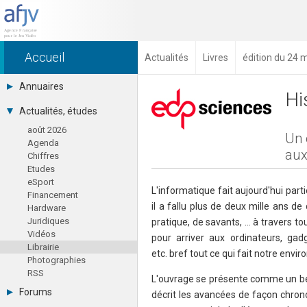
Accueil
Actualités
Livres
édition du 24 
Annuaires
Hi
Toutes les sociétés (691)
Actualités, études
Studios (418)
août 2026
Editeurs (49)
Un 
Agenda
Distributeurs (16)
aux
Chiffres
Hard. / Accessoires (10)
Etudes
Middlewares (15)
eSport
Prestataires (99)
L'informatique fait aujourd'hui part
Financement
Assoc. / Syndicats (21)
il a fallu plus de deux mille ans de
Hardware
Formations / Ecoles (46)
Juridiques
pratique, de savants, … à travers to
Presse spécialisée (17)
Vidéos
pour arriver aux ordinateurs, gad
Librairie
etc. bref tout ce qui fait notre envi
Photographies
RSS
L'ouvrage se présente comme un be
Forums
décrit les avancées de façon chron