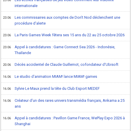
23.06
internationale
Les commissaires aux comptes de Don't Nod déclenchent une
23.06
procédure d'alerte
La Paris Games Week fêtera ses 15 ans du 22 au 25 octobre 2026
23.06
Appel à candidatures : Game Connect Sea 2026 - Indonésie,
23.06
Thaïlande
Décès accidentel de Claude Guillemot, cofondateur d'Ubisoft
20.06
Le studio d'animation MIAM! lance MIAM! games
16.06
Sylvie Le Maux prend la tête du Club Esport MEDEF
16.06
Créateur d'un des rares univers transmédia français, Ankama a 25
16.06
ans
Appel à candidatures : Pavillon Game France, WePlay Expo 2026 à
16.06
Shanghai