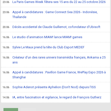
La Paris Games Week fêtera ses 15 ans du 22 au 25 octobre 2026
23.06
Appel à candidatures : Game Connect Sea 2026 - Indonésie,
23.06
Thaïlande
Décès accidentel de Claude Guillemot, cofondateur d'Ubisoft
20.06
Le studio d'animation MIAM! lance MIAM! games
16.06
Sylvie Le Maux prend la tête du Club Esport MEDEF
16.06
Créateur d'un des rares univers transmédia français, Ankama a 25
16.06
ans
Appel à candidatures : Pavillon Game France, WePlay Expo 2026 à
16.06
Shanghai
Sophie Adenot présente Aphelion (Don't Nod) depuis l'ISS
16.06
IA, entre fascination et vigilance, le regard de François Gutherz
14.06