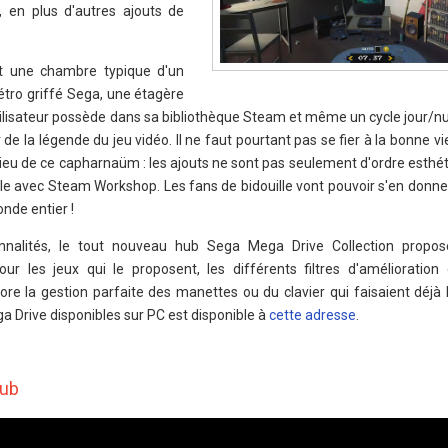
e, en plus d'autres ajouts de
est une chambre typique d'un
 rétro griffé Sega, une étagère
utilisateur possède dans sa bibliothèque Steam et même un cycle jour/n
 la légende du jeu vidéo. Il ne faut pourtant pas se fier à la bonne viei
ieu de ce capharnaüm : les ajouts ne sont pas seulement d'ordre esthé
e avec Steam Workshop. Les fans de bidouille vont pouvoir s'en donner 
onde entier !
nnalités, le tout nouveau hub Sega Mega Drive Collection propose
our les jeux qui le proposent, les différents filtres d'amélioration 
 la gestion parfaite des manettes ou du clavier qui faisaient déjà l
a Drive disponibles sur PC est disponible à
cette adresse
.
Hub