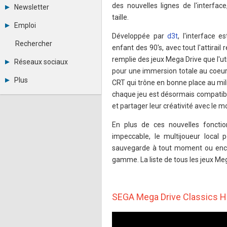
Tous les forums
des nouvelles lignes de l'interfac
Newsletter
Créer un compte
taille.
Archives
Se connecter
Emploi
Abonnement
Messages privés
Développée par
d3t
, l'interface 
Consulter les annonces
Contacter un modérateur
Rechercher
enfant des 90's, avec tout l'attirail
Déposer une annonce
Observatoire de l'emploi
remplie des jeux Mega Drive que l'
Réseaux sociaux
Métiers et compétences
pour une immersion totale au coeur de
Twitter
Plus
CRT qui trône en bonne place au mil
Youtube
Annonceurs
chaque jeu est désormais compatibl
LinkedIn
Statistiques
Facebook
et partager leur créativité avec le m
Plan du site
Instagram
Sitemap XML
Pinterest
En plus de ces nouvelles fonctio
Ping Awards
impeccable, le multijoueur local p
A propos
sauvegarde à tout moment ou encore
Mentions légales
gamme. La liste de tous les jeux Meg
SEGA Mega Drive Classics 