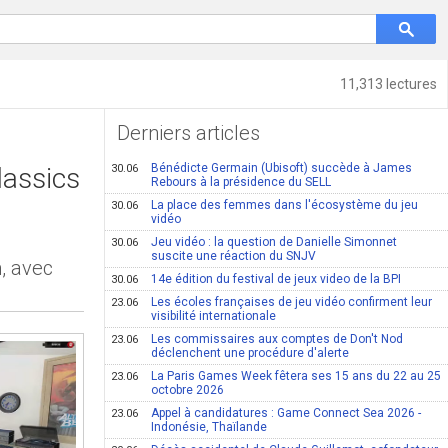
11,313 lectures
Derniers articles
Bénédicte Germain (Ubisoft) succède à James
assics
30.06
Rebours à la présidence du SELL
La place des femmes dans l'écosystème du jeu
30.06
vidéo
Jeu vidéo : la question de Danielle Simonnet
30.06
suscite une réaction du SNJV
, avec
14e édition du festival de jeux video de la BPI
30.06
Les écoles françaises de jeu vidéo confirment leur
23.06
visibilité internationale
Les commissaires aux comptes de Don't Nod
23.06
déclenchent une procédure d'alerte
La Paris Games Week fêtera ses 15 ans du 22 au 25
23.06
octobre 2026
Appel à candidatures : Game Connect Sea 2026 -
23.06
Indonésie, Thaïlande