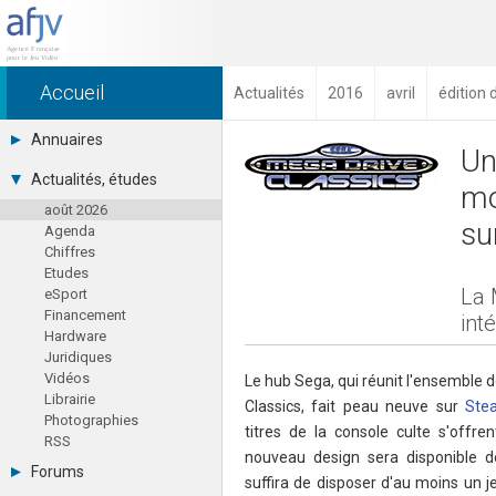
Accueil
Actualités
2016
avril
édition 
Annuaires
Un
Toutes les sociétés (691)
Actualités, études
mo
Studios (418)
août 2026
Editeurs (49)
su
Agenda
Distributeurs (16)
Chiffres
Hard. / Accessoires (10)
Etudes
Middlewares (15)
La 
eSport
Prestataires (99)
Financement
Assoc. / Syndicats (21)
int
Hardware
Formations / Ecoles (46)
Juridiques
Presse spécialisée (17)
Vidéos
Le hub Sega, qui réunit l'ensemble d
Librairie
Classics, fait peau neuve sur
Ste
Photographies
titres de la console culte s'offr
RSS
nouveau design sera disponible dès
Forums
suffira de disposer d'au moins un 