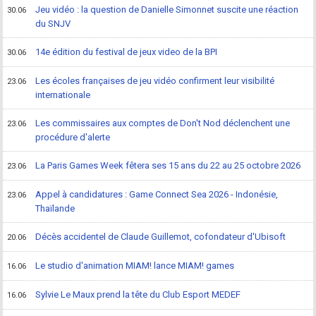
Jeu vidéo : la question de Danielle Simonnet suscite une réaction
30.06
du SNJV
14e édition du festival de jeux video de la BPI
30.06
Les écoles françaises de jeu vidéo confirment leur visibilité
23.06
internationale
Les commissaires aux comptes de Don't Nod déclenchent une
23.06
procédure d'alerte
La Paris Games Week fêtera ses 15 ans du 22 au 25 octobre 2026
23.06
Appel à candidatures : Game Connect Sea 2026 - Indonésie,
23.06
Thaïlande
Décès accidentel de Claude Guillemot, cofondateur d'Ubisoft
20.06
Le studio d'animation MIAM! lance MIAM! games
16.06
Sylvie Le Maux prend la tête du Club Esport MEDEF
16.06