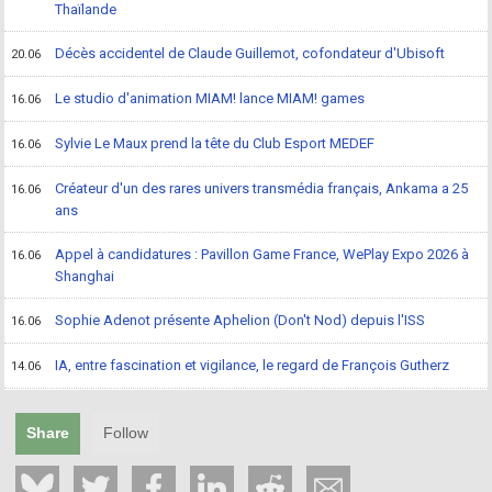
Thaïlande
Décès accidentel de Claude Guillemot, cofondateur d'Ubisoft
20.06
Le studio d'animation MIAM! lance MIAM! games
16.06
Sylvie Le Maux prend la tête du Club Esport MEDEF
16.06
Créateur d'un des rares univers transmédia français, Ankama a 25
16.06
ans
Appel à candidatures : Pavillon Game France, WePlay Expo 2026 à
16.06
Shanghai
Sophie Adenot présente Aphelion (Don't Nod) depuis l'ISS
16.06
IA, entre fascination et vigilance, le regard de François Gutherz
14.06
Share
Follow