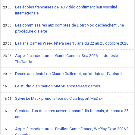
Les écoles françaises de jeu vidéo confirment leur visibilité
23.06
internationale
Les commissaires aux comptes de Don't Nod déclenchent une
23.06
procédure d'alerte
La Paris Games Week fêtera ses 15 ans du 22 au 25 octobre 2026
23.06
Appel à candidatures : Game Connect Sea 2026 - Indonésie,
23.06
Thaïlande
Décès accidentel de Claude Guillemot, cofondateur d'Ubisoft
20.06
Le studio d'animation MIAM! lance MIAM! games
16.06
Sylvie Le Maux prend la tête du Club Esport MEDEF
16.06
Créateur d'un des rares univers transmédia français, Ankama a 25
16.06
ans
Appel à candidatures : Pavillon Game France, WePlay Expo 2026 à
16.06
Shanghai