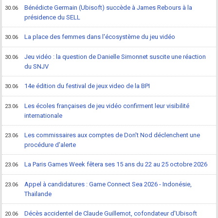
Bénédicte Germain (Ubisoft) succède à James Rebours à la
30.06
présidence du SELL
La place des femmes dans l'écosystème du jeu vidéo
30.06
Jeu vidéo : la question de Danielle Simonnet suscite une réaction
30.06
du SNJV
14e édition du festival de jeux video de la BPI
30.06
Les écoles françaises de jeu vidéo confirment leur visibilité
23.06
internationale
Les commissaires aux comptes de Don't Nod déclenchent une
23.06
procédure d'alerte
La Paris Games Week fêtera ses 15 ans du 22 au 25 octobre 2026
23.06
Appel à candidatures : Game Connect Sea 2026 - Indonésie,
23.06
Thaïlande
Décès accidentel de Claude Guillemot, cofondateur d'Ubisoft
20.06