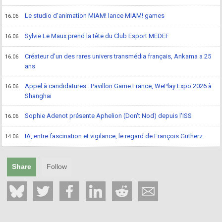
Le studio d'animation MIAM! lance MIAM! games
16.06
Sylvie Le Maux prend la tête du Club Esport MEDEF
16.06
Créateur d'un des rares univers transmédia français, Ankama a 25
16.06
ans
Appel à candidatures : Pavillon Game France, WePlay Expo 2026 à
16.06
Shanghai
Sophie Adenot présente Aphelion (Don't Nod) depuis l'ISS
16.06
IA, entre fascination et vigilance, le regard de François Gutherz
14.06
Share
Follow