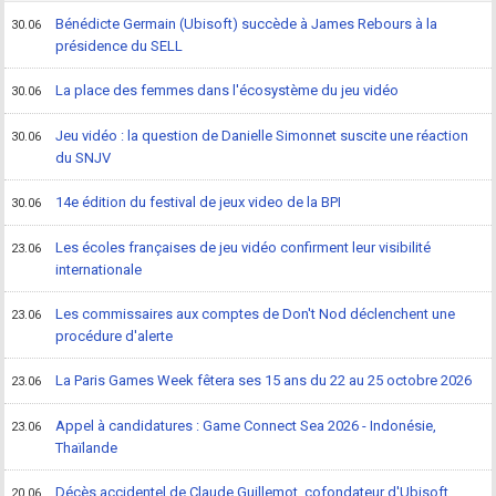
Bénédicte Germain (Ubisoft) succède à James Rebours à la
30.06
présidence du SELL
La place des femmes dans l'écosystème du jeu vidéo
30.06
Jeu vidéo : la question de Danielle Simonnet suscite une réaction
30.06
du SNJV
14e édition du festival de jeux video de la BPI
30.06
Les écoles françaises de jeu vidéo confirment leur visibilité
23.06
internationale
Les commissaires aux comptes de Don't Nod déclenchent une
23.06
procédure d'alerte
La Paris Games Week fêtera ses 15 ans du 22 au 25 octobre 2026
23.06
Appel à candidatures : Game Connect Sea 2026 - Indonésie,
23.06
Thaïlande
Décès accidentel de Claude Guillemot, cofondateur d'Ubisoft
20.06