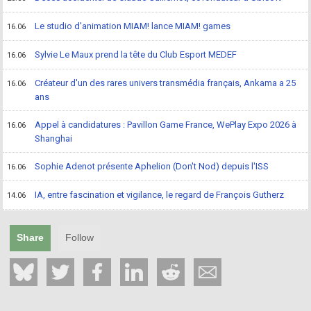
Le studio d'animation MIAM! lance MIAM! games
16.06
Sylvie Le Maux prend la tête du Club Esport MEDEF
16.06
Créateur d'un des rares univers transmédia français, Ankama a 25
16.06
ans
Appel à candidatures : Pavillon Game France, WePlay Expo 2026 à
16.06
Shanghai
Sophie Adenot présente Aphelion (Don't Nod) depuis l'ISS
16.06
IA, entre fascination et vigilance, le regard de François Gutherz
14.06
Share
Follow