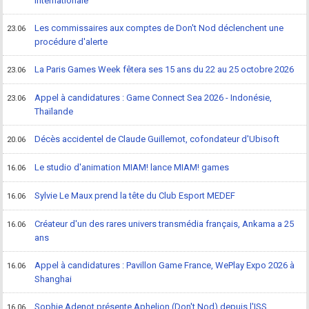
internationale
Les commissaires aux comptes de Don't Nod déclenchent une
23.06
procédure d'alerte
La Paris Games Week fêtera ses 15 ans du 22 au 25 octobre 2026
23.06
Appel à candidatures : Game Connect Sea 2026 - Indonésie,
23.06
Thaïlande
Décès accidentel de Claude Guillemot, cofondateur d'Ubisoft
20.06
Le studio d'animation MIAM! lance MIAM! games
16.06
Sylvie Le Maux prend la tête du Club Esport MEDEF
16.06
Créateur d'un des rares univers transmédia français, Ankama a 25
16.06
ans
Appel à candidatures : Pavillon Game France, WePlay Expo 2026 à
16.06
Shanghai
Sophie Adenot présente Aphelion (Don't Nod) depuis l'ISS
16.06