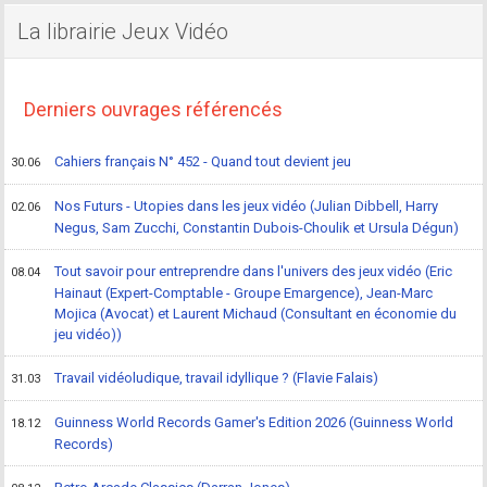
La librairie Jeux Vidéo
Derniers ouvrages référencés
Cahiers français N° 452 - Quand tout devient jeu
30.06
Nos Futurs - Utopies dans les jeux vidéo (Julian Dibbell, Harry
02.06
Negus, Sam Zucchi, Constantin Dubois-Choulik et Ursula Dégun)
Tout savoir pour entreprendre dans l'univers des jeux vidéo (Eric
08.04
Hainaut (Expert-Comptable - Groupe Emargence), Jean-Marc
Mojica (Avocat) et Laurent Michaud (Consultant en économie du
jeu vidéo))
Travail vidéoludique, travail idyllique ? (Flavie Falais)
31.03
Guinness World Records Gamer's Edition 2026 (Guinness World
18.12
Records)