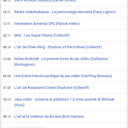
Retro Arcade Classics (Darran Jones)
08.12
Récits vidéoludiques - Le personnage réinventé (Fany Lignon)
18.11
Génération Amstrad CPC (Patrick Hellio)
12.11
M42 - Les Super Vilains (Collectif)
02.11
L'art de Elden Ring - Shadow of the Erdtree (Collectif)
08.10
Nolan Bushnell - Le premier boss du jeu vidéo (Guillaume
12.05
Montagnon)
Une brève histoire juridique du jeu vidéo (Geoffray Brunaux)
04.04
L'art de Assassin's Creed Shadows (Collectif)
31.03
Jeux vidéo : violence et addiction ? (Loïse Lyonnet et Michaël
18.12
Stora)
L'art et la création de Arcane (Riot Games)
08.12