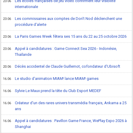
Les écoles françaises de jeu vidéo confirment leur visibilité
23.06
internationale
Les commissaires aux comptes de Don't Nod déclenchent une
23.06
procédure d'alerte
La Paris Games Week fêtera ses 15 ans du 22 au 25 octobre 2026
23.06
Appel à candidatures : Game Connect Sea 2026 - Indonésie,
23.06
Thaïlande
Décès accidentel de Claude Guillemot, cofondateur d'Ubisoft
20.06
Le studio d'animation MIAM! lance MIAM! games
16.06
Sylvie Le Maux prend la tête du Club Esport MEDEF
16.06
Créateur d'un des rares univers transmédia français, Ankama a 25
16.06
ans
Appel à candidatures : Pavillon Game France, WePlay Expo 2026 à
16.06
Shanghai