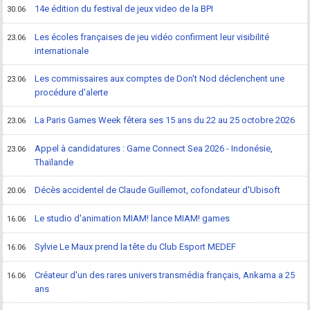
14e édition du festival de jeux video de la BPI
30.06
Les écoles françaises de jeu vidéo confirment leur visibilité
23.06
internationale
Les commissaires aux comptes de Don't Nod déclenchent une
23.06
procédure d'alerte
La Paris Games Week fêtera ses 15 ans du 22 au 25 octobre 2026
23.06
Appel à candidatures : Game Connect Sea 2026 - Indonésie,
23.06
Thaïlande
Décès accidentel de Claude Guillemot, cofondateur d'Ubisoft
20.06
Le studio d'animation MIAM! lance MIAM! games
16.06
Sylvie Le Maux prend la tête du Club Esport MEDEF
16.06
Créateur d'un des rares univers transmédia français, Ankama a 25
16.06
ans