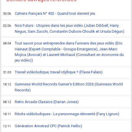
Cahiers français N° 452 - Quand tout devient jeu
30.06
Nos Futurs - Utopies dans les jeux vidéo (Julian Dibbell, Harry
02.06
Negus, Sam Zucchi, Constantin Dubois-Choulik et Ursula Dégun)
Tout savoir pour entreprendre dans l'univers des jeux vidéo (Eric
08.04
Hainaut (Expert-Comptable - Groupe Emargence), Jean-Marc
Mojica (Avocat) et Laurent Michaud (Consultant en économie du
jeu vidéo))
Travail vidéoludique, travail idyllique ? (Flavie Falais)
31.03
Guinness World Records Gamer's Edition 2026 (Guinness World
18.12
Records)
Retro Arcade Classics (Darran Jones)
08.12
Récits vidéoludiques - Le personnage réinventé (Fany Lignon)
18.11
Génération Amstrad CPC (Patrick Hellio)
12.11