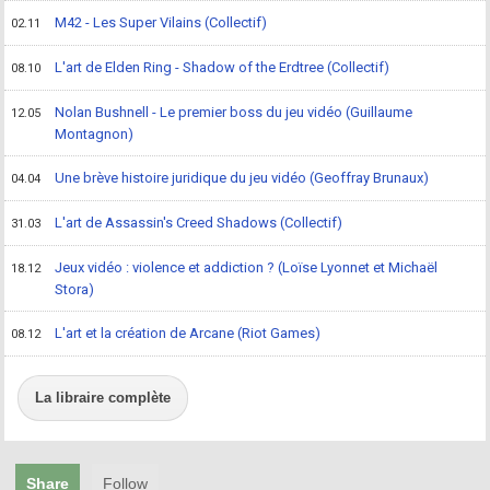
M42 - Les Super Vilains (Collectif)
02.11
L'art de Elden Ring - Shadow of the Erdtree (Collectif)
08.10
Nolan Bushnell - Le premier boss du jeu vidéo (Guillaume
12.05
Montagnon)
Une brève histoire juridique du jeu vidéo (Geoffray Brunaux)
04.04
L'art de Assassin's Creed Shadows (Collectif)
31.03
Jeux vidéo : violence et addiction ? (Loïse Lyonnet et Michaël
18.12
Stora)
L'art et la création de Arcane (Riot Games)
08.12
La libraire complète
Share
Follow