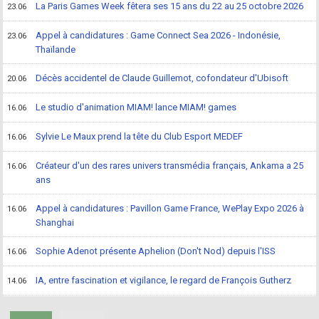
La Paris Games Week fêtera ses 15 ans du 22 au 25 octobre 2026
23.06
Appel à candidatures : Game Connect Sea 2026 - Indonésie,
23.06
Thaïlande
Décès accidentel de Claude Guillemot, cofondateur d'Ubisoft
20.06
Le studio d'animation MIAM! lance MIAM! games
16.06
Sylvie Le Maux prend la tête du Club Esport MEDEF
16.06
Créateur d'un des rares univers transmédia français, Ankama a 25
16.06
ans
Appel à candidatures : Pavillon Game France, WePlay Expo 2026 à
16.06
Shanghai
Sophie Adenot présente Aphelion (Don't Nod) depuis l'ISS
16.06
IA, entre fascination et vigilance, le regard de François Gutherz
14.06