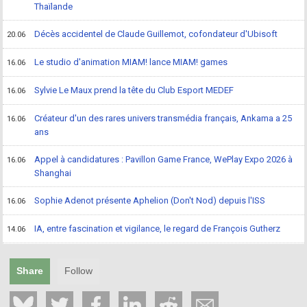
Thaïlande
Décès accidentel de Claude Guillemot, cofondateur d'Ubisoft
20.06
Le studio d'animation MIAM! lance MIAM! games
16.06
Sylvie Le Maux prend la tête du Club Esport MEDEF
16.06
Créateur d'un des rares univers transmédia français, Ankama a 25
16.06
ans
Appel à candidatures : Pavillon Game France, WePlay Expo 2026 à
16.06
Shanghai
Sophie Adenot présente Aphelion (Don't Nod) depuis l'ISS
16.06
IA, entre fascination et vigilance, le regard de François Gutherz
14.06
Share
Follow