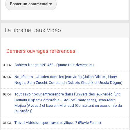
Poster un commentaire
La librairie Jeux Vidéo
Derniers ouvrages référencés
Cahiers français N° 452 - Quand tout devient jeu
30.06
Nos Futurs - Utopies dans les jeux vidéo (Julian Dibbell, Harry
02.06
Negus, Sam Zucchi, Constantin Dubois-Choulik et Ursula Dégun)
Tout savoir pour entreprendre dans l'univers des jeux vidéo (Eric
08.04
Hainaut (Expert-Comptable - Groupe Emargence), Jean-Marc
Mojica (Avocat) et Laurent Michaud (Consultant en économie du
jeu vidéo))
Travail vidéoludique, travail idyllique ? (Flavie Falais)
31.03