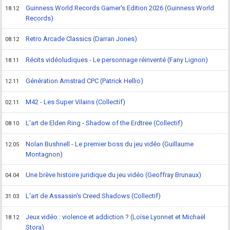
Guinness World Records Gamer's Edition 2026 (Guinness World
18.12
Records)
Retro Arcade Classics (Darran Jones)
08.12
Récits vidéoludiques - Le personnage réinventé (Fany Lignon)
18.11
Génération Amstrad CPC (Patrick Hellio)
12.11
M42 - Les Super Vilains (Collectif)
02.11
L'art de Elden Ring - Shadow of the Erdtree (Collectif)
08.10
Nolan Bushnell - Le premier boss du jeu vidéo (Guillaume
12.05
Montagnon)
Une brève histoire juridique du jeu vidéo (Geoffray Brunaux)
04.04
L'art de Assassin's Creed Shadows (Collectif)
31.03
Jeux vidéo : violence et addiction ? (Loïse Lyonnet et Michaël
18.12
Stora)