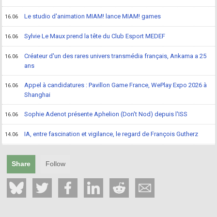
Le studio d'animation MIAM! lance MIAM! games
16.06
Sylvie Le Maux prend la tête du Club Esport MEDEF
16.06
Créateur d'un des rares univers transmédia français, Ankama a 25
16.06
ans
Appel à candidatures : Pavillon Game France, WePlay Expo 2026 à
16.06
Shanghai
Sophie Adenot présente Aphelion (Don't Nod) depuis l'ISS
16.06
IA, entre fascination et vigilance, le regard de François Gutherz
14.06
Share
Follow