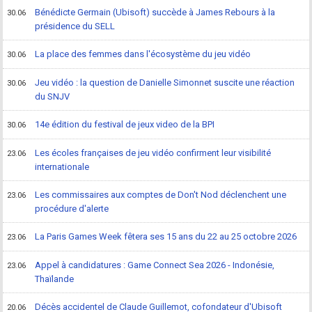
Bénédicte Germain (Ubisoft) succède à James Rebours à la
30.06
présidence du SELL
La place des femmes dans l'écosystème du jeu vidéo
30.06
Jeu vidéo : la question de Danielle Simonnet suscite une réaction
30.06
du SNJV
14e édition du festival de jeux video de la BPI
30.06
Les écoles françaises de jeu vidéo confirment leur visibilité
23.06
internationale
Les commissaires aux comptes de Don't Nod déclenchent une
23.06
procédure d'alerte
La Paris Games Week fêtera ses 15 ans du 22 au 25 octobre 2026
23.06
Appel à candidatures : Game Connect Sea 2026 - Indonésie,
23.06
Thaïlande
Décès accidentel de Claude Guillemot, cofondateur d'Ubisoft
20.06